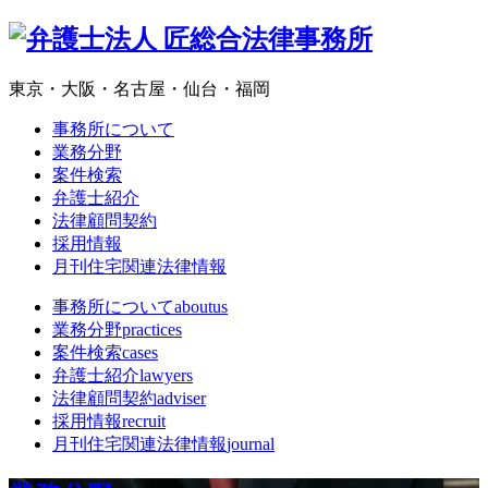
東京・大阪・名古屋・仙台・福岡
事務所について
業務分野
案件検索
弁護士紹介
法律顧問契約
採用情報
月刊住宅関連法律情報
事務所について
aboutus
業務分野
practices
案件検索
cases
弁護士紹介
lawyers
法律顧問契約
adviser
採用情報
recruit
月刊住宅関連法律情報
journal