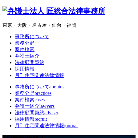
東京・大阪・名古屋・仙台・福岡
事務所について
業務分野
案件検索
弁護士紹介
法律顧問契約
採用情報
月刊住宅関連法律情報
事務所について
aboutus
業務分野
practices
案件検索
cases
弁護士紹介
lawyers
法律顧問契約
adviser
採用情報
recruit
月刊住宅関連法律情報
journal