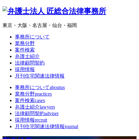
東京・大阪・名古屋・仙台・福岡
事務所について
業務分野
案件検索
弁護士紹介
法律顧問契約
採用情報
月刊住宅関連法律情報
事務所について
aboutus
業務分野
practices
案件検索
cases
弁護士紹介
lawyers
法律顧問契約
adviser
採用情報
recruit
月刊住宅関連法律情報
journal