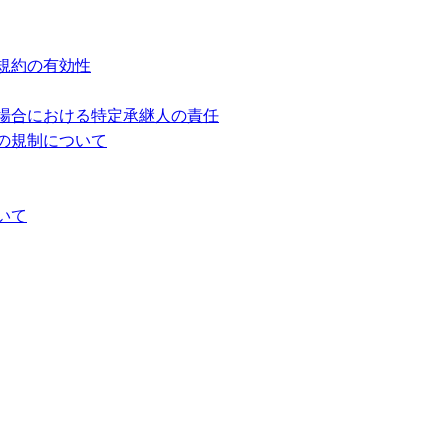
規約の有効性
場合における特定承継人の責任
の規制について
いて