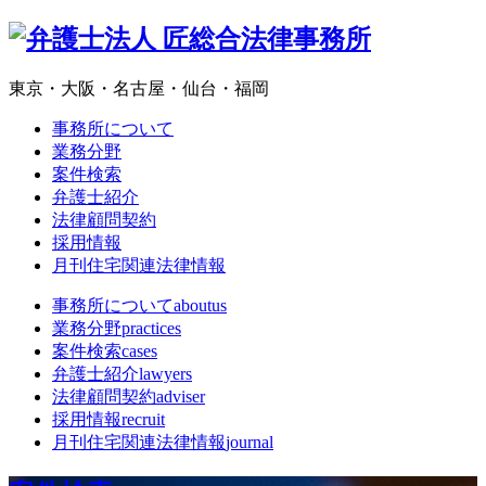
東京・大阪・名古屋・仙台・福岡
事務所について
業務分野
案件検索
弁護士紹介
法律顧問契約
採用情報
月刊住宅関連法律情報
事務所について
aboutus
業務分野
practices
案件検索
cases
弁護士紹介
lawyers
法律顧問契約
adviser
採用情報
recruit
月刊住宅関連法律情報
journal