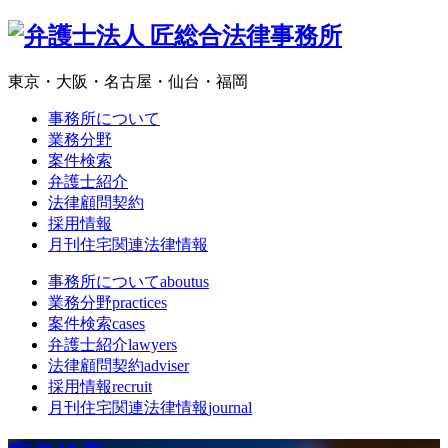
東京・大阪・名古屋・仙台・福岡
事務所について
業務分野
案件検索
弁護士紹介
法律顧問契約
採用情報
月刊住宅関連法律情報
事務所について
aboutus
業務分野
practices
案件検索
cases
弁護士紹介
lawyers
法律顧問契約
adviser
採用情報
recruit
月刊住宅関連法律情報
journal