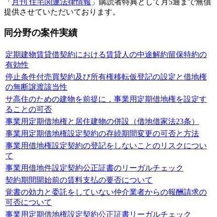
「
月刊 住宅関連法律情報
」購読者特典として月5通まで無償
提供させていただいております。
同分野の案件実績
定期建物賃貸借契約における賃貸人の中途解約留保特約の
有効性
停止条件付売買契約及び所有権移転仮登記の設定と借地権
の無断譲渡該当性
サ高住のための建物を前提に，事業用定期借地権を設定す
ることの可否
事業用定期借地権と居住建物の併設（借地借家法23条）
事業用定期借地権設定契約の存続期間変更の可否と方法
事業用借地権設定契約の登記をしないことのリスクについ
て
事業用借地件設定契約公正証書のリーガルチェック
契約期間開始前の賃料支払の要否について
覚書の効力と委託をしていない仲介業者からの報酬請求の
可否について
事業用定期借地権設定契約公正証書リーガルチェック