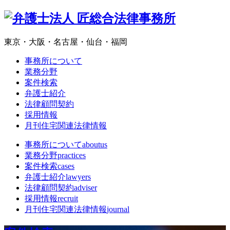
東京・大阪・名古屋・仙台・福岡
事務所について
業務分野
案件検索
弁護士紹介
法律顧問契約
採用情報
月刊住宅関連法律情報
事務所について
aboutus
業務分野
practices
案件検索
cases
弁護士紹介
lawyers
法律顧問契約
adviser
採用情報
recruit
月刊住宅関連法律情報
journal