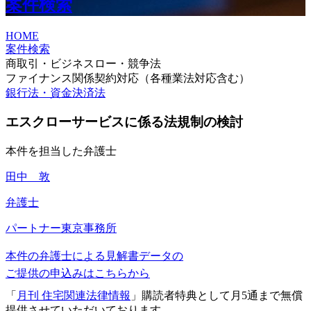
案件検索
HOME
案件検索
商取引・ビジネスロー・競争法
ファイナンス関係契約対応（各種業法対応含む）
銀行法・資金決済法
エスクローサービスに係る法規制の検討
本件を担当した弁護士
田中 敦
弁護士
パートナー
東京事務所
本件の弁護士による見解書データの
ご提供の申込みはこちらから
「
月刊 住宅関連法律情報
」購読者特典として月5通まで無償
提供させていただいております。