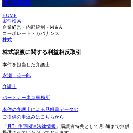
案件検索
HOME
案件検索
企業経営・内部統制・M＆A
コーポレート・ガバナンス
株式
株式譲渡に関する利益相反取引
本件を担当した弁護士
永瀬 英一郎
弁護士
パートナー
東京事務所
本件の弁護士による見解書データの
ご提供の申込みはこちらから
「
月刊 住宅関連法律情報
」購読者特典として月5通まで無償
提供させていただいております。