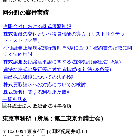
同分野の案件実績
有限会社における株式譲渡制限
株式報酬の交付という役員報酬の導入（リストリクテッ
ド・ストック等）
有価証券上場規定施行規則255条に基づく確約書の記載に関
する法的検討
株式譲渡及び譲渡承認に関する法的検討(会社法136条)
違法な株式の発行等に対する措置(会社法828条等)
自己株式譲渡についての法的検討
株式買取請求への対応についての検討
株式譲渡に関する利益相反取引
一覧を見る
東京事務所
（所属：第二東京弁護士会）
〒102-0094 東京都千代田区紀尾井町3-8