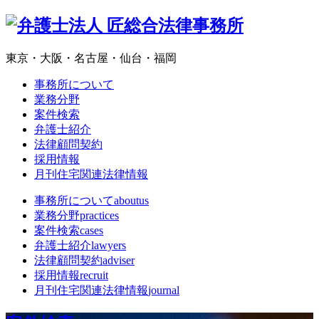
東京・大阪・名古屋・仙台・福岡
事務所について
業務分野
案件検索
弁護士紹介
法律顧問契約
採用情報
月刊住宅関連法律情報
事務所について
aboutus
業務分野
practices
案件検索
cases
弁護士紹介
lawyers
法律顧問契約
adviser
採用情報
recruit
月刊住宅関連法律情報
journal