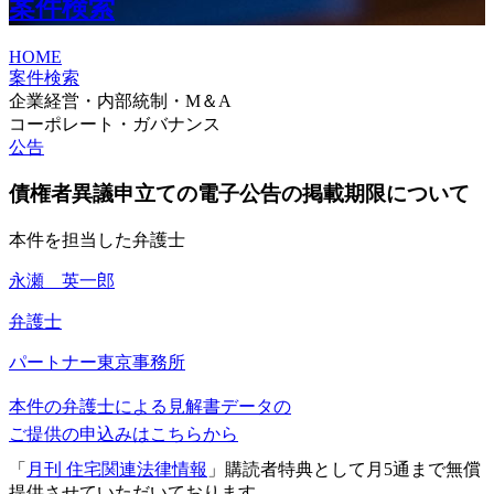
案件検索
HOME
案件検索
企業経営・内部統制・M＆A
コーポレート・ガバナンス
公告
債権者異議申立ての電子公告の掲載期限について
本件を担当した弁護士
永瀬 英一郎
弁護士
パートナー
東京事務所
本件の弁護士による見解書データの
ご提供の申込みはこちらから
「
月刊 住宅関連法律情報
」購読者特典として月5通まで無償
提供させていただいております。