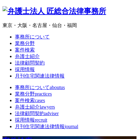
東京・大阪・名古屋・仙台・福岡
事務所について
業務分野
案件検索
弁護士紹介
法律顧問契約
採用情報
月刊住宅関連法律情報
事務所について
aboutus
業務分野
practices
案件検索
cases
弁護士紹介
lawyers
法律顧問契約
adviser
採用情報
recruit
月刊住宅関連法律情報
journal