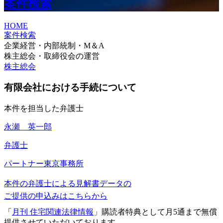
案件検索
HOME
案件検索
企業経営・内部統制・M＆A
株主総会・取締役会の運営
株主総会
有限会社における手続について
本件を担当した弁護士
永瀬 英一郎
弁護士
パートナー
東京事務所
本件の弁護士による見解書データの
ご提供の申込みはこちらから
「
月刊 住宅関連法律情報
」購読者特典として月5通まで無償
提供させていただいております。