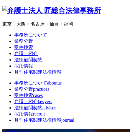
東京・大阪・名古屋・仙台・福岡
事務所について
業務分野
案件検索
弁護士紹介
法律顧問契約
採用情報
月刊住宅関連法律情報
事務所について
aboutus
業務分野
practices
案件検索
cases
弁護士紹介
lawyers
法律顧問契約
adviser
採用情報
recruit
月刊住宅関連法律情報
journal