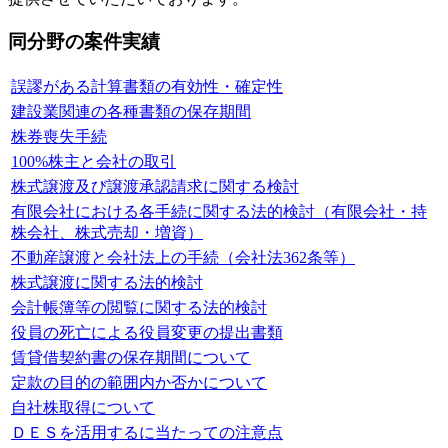
同分野の案件実績
誤謬がある計算書類の有効性・確定性
建設業関連の各種書類の保存期間
株券喪失手続
100%株主と会社の取引
株式譲渡及び譲渡承認請求に関する検討
有限会社における各手続に関する法的検討（有限会社・持
株会社、株式売却・増資）
不動産譲渡と会社法上の手続（会社法362条等）
株式譲渡に関する法的検討
会計帳簿等の閲覧に関する法的検討
役員の死亡による役員変更の提出書類
賃貸借契約書の保存期間について
定款の目的の範囲内か否かについて
自社株取得について
ＤＥＳを活用するに当たっての注意点