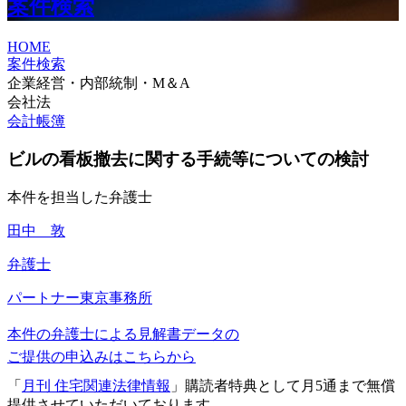
案件検索
HOME
案件検索
企業経営・内部統制・M＆A
会社法
会計帳簿
ビルの看板撤去に関する手続等についての検討
本件を担当した弁護士
田中 敦
弁護士
パートナー
東京事務所
本件の弁護士による見解書データの
ご提供の申込みはこちらから
「
月刊 住宅関連法律情報
」購読者特典として月5通まで無償
提供させていただいております。