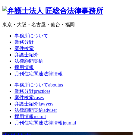
東京・大阪・名古屋・仙台・福岡
事務所について
業務分野
案件検索
弁護士紹介
法律顧問契約
採用情報
月刊住宅関連法律情報
事務所について
aboutus
業務分野
practices
案件検索
cases
弁護士紹介
lawyers
法律顧問契約
adviser
採用情報
recruit
月刊住宅関連法律情報
journal