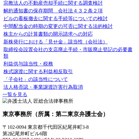
宗教法人の不動産売却手続に関する調査検討
解約通知書の保存期間 会社法４３２条２項
ビルの看板撤去に関する手続等についての検討
中間配当金の時期の変更の可否に関する法的検討
株主からの計算書類の開示請求への対応
新株発行における「見せ金」該当性（会社法）
取締役会設置会社の支店廃止手続・市販廃止登記の必要書
類
利益供与該当性・税務
株式譲渡に関する利益相反取引
「子会社」の該当性について
法人格否認・事業譲渡詐害行為取消
一覧を見る
東京事務所
（所属：第二東京弁護士会）
〒102-0094 東京都千代田区紀尾井町3-8
第2紀尾井町ビル6階