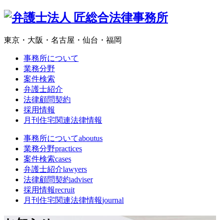
東京・大阪・名古屋・仙台・福岡
事務所について
業務分野
案件検索
弁護士紹介
法律顧問契約
採用情報
月刊住宅関連法律情報
事務所について
aboutus
業務分野
practices
案件検索
cases
弁護士紹介
lawyers
法律顧問契約
adviser
採用情報
recruit
月刊住宅関連法律情報
journal