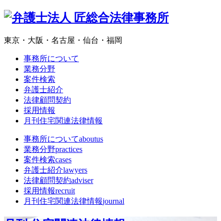
東京・大阪・名古屋・仙台・福岡
事務所について
業務分野
案件検索
弁護士紹介
法律顧問契約
採用情報
月刊住宅関連法律情報
事務所について
aboutus
業務分野
practices
案件検索
cases
弁護士紹介
lawyers
法律顧問契約
adviser
採用情報
recruit
月刊住宅関連法律情報
journal