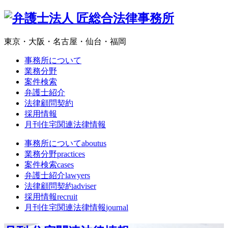
東京・大阪・名古屋・仙台・福岡
事務所について
業務分野
案件検索
弁護士紹介
法律顧問契約
採用情報
月刊住宅関連法律情報
事務所について
aboutus
業務分野
practices
案件検索
cases
弁護士紹介
lawyers
法律顧問契約
adviser
採用情報
recruit
月刊住宅関連法律情報
journal