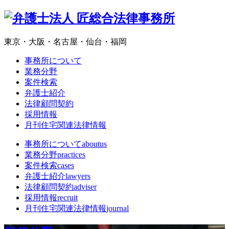
東京・大阪・名古屋・仙台・福岡
事務所について
業務分野
案件検索
弁護士紹介
法律顧問契約
採用情報
月刊住宅関連法律情報
事務所について
aboutus
業務分野
practices
案件検索
cases
弁護士紹介
lawyers
法律顧問契約
adviser
採用情報
recruit
月刊住宅関連法律情報
journal