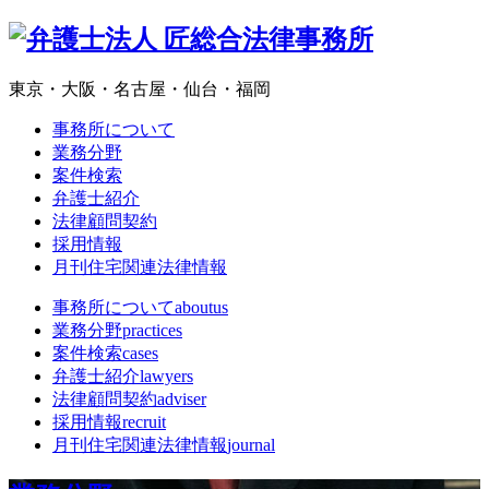
東京・大阪・名古屋・仙台・福岡
事務所について
業務分野
案件検索
弁護士紹介
法律顧問契約
採用情報
月刊住宅関連法律情報
事務所について
aboutus
業務分野
practices
案件検索
cases
弁護士紹介
lawyers
法律顧問契約
adviser
採用情報
recruit
月刊住宅関連法律情報
journal