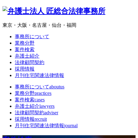
東京・大阪・名古屋・仙台・福岡
事務所について
業務分野
案件検索
弁護士紹介
法律顧問契約
採用情報
月刊住宅関連法律情報
事務所について
aboutus
業務分野
practices
案件検索
cases
弁護士紹介
lawyers
法律顧問契約
adviser
採用情報
recruit
月刊住宅関連法律情報
journal