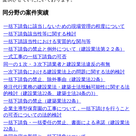
同分野の案件実績
一括下請負に該当しないための現場管理の程度について
一括下請負該当性等に関する検討
一括下請該当性における実質的な関与等
一括下請負の禁止と例外について（建設業法第２２条）
一式工事の一括下請負の可否
同一の１次・３次下請業者と建設業法違反の有無
一次下請負における建設業法上の問題に関する法的検討
一括下請負の禁止、除外事由（建設業法22条）
発注代行業務の建設業法・建築士法抵触可能性に関する法
的検討（建設業法22条、建築士法24条の3）
一括下請負の禁止（建築業法22条）
企業主導型保育園の工事について，一括下請けを行うこと
の可否についての法的検討
一括下請負・一括委任の禁止、書面による承諾（建設業法
22条）