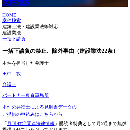
案件検索
HOME
案件検索
建築士法・建設業法等対応
建設業法
一括下請負
一括下請負の禁止、除外事由（建設業法22条）
本件を担当した弁護士
田中 敦
弁護士
パートナー
東京事務所
本件の弁護士による見解書データの
ご提供の申込みはこちらから
「
月刊 住宅関連法律情報
」購読者特典として月5通まで無償
提供させていただいております。