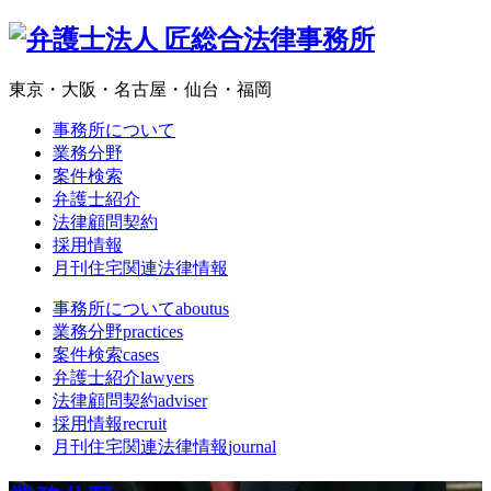
東京・大阪・名古屋・仙台・福岡
事務所について
業務分野
案件検索
弁護士紹介
法律顧問契約
採用情報
月刊住宅関連法律情報
事務所について
aboutus
業務分野
practices
案件検索
cases
弁護士紹介
lawyers
法律顧問契約
adviser
採用情報
recruit
月刊住宅関連法律情報
journal