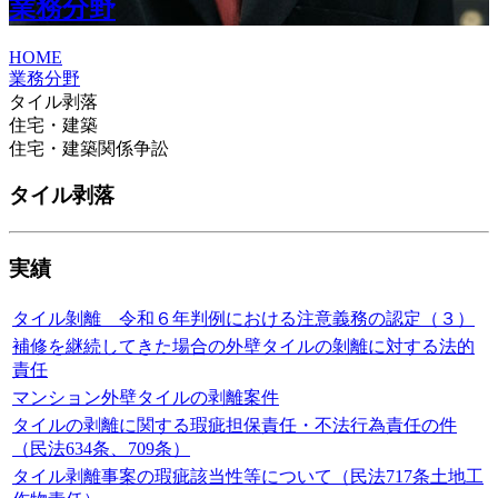
業務分野
HOME
業務分野
タイル剥落
住宅・建築
住宅・建築関係争訟
タイル剥落
実績
タイル剝離 令和６年判例における注意義務の認定（３）
補修を継続してきた場合の外壁タイルの剝離に対する法的
責任
マンション外壁タイルの剥離案件
タイルの剥離に関する瑕疵担保責任・不法行為責任の件
（民法634条、709条）
タイル剥離事案の瑕疵該当性等について（民法717条土地工