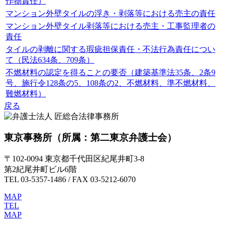
作物責任）
マンション外壁タイルの浮き・剥落等における売主の責任
マンション外壁タイル剥落等における売主・工事監理者の
責任
タイルの剥離に関する瑕疵担保責任・不法行為責任につい
て（民法634条、709条）
不燃材料の認定を得ることの要否（建築基準法35条、2条9
号、施行令128条の5、108条の2、不燃材料、準不燃材料、
難燃材料）
戻る
東京事務所
（所属：第二東京弁護士会）
〒102-0094 東京都千代田区紀尾井町3-8
第2紀尾井町ビル6階
TEL 03-5357-1486 / FAX 03-5212-6070
MAP
TEL
MAP