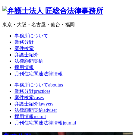
東京・大阪・名古屋・仙台・福岡
事務所について
業務分野
案件検索
弁護士紹介
法律顧問契約
採用情報
月刊住宅関連法律情報
事務所について
aboutus
業務分野
practices
案件検索
cases
弁護士紹介
lawyers
法律顧問契約
adviser
採用情報
recruit
月刊住宅関連法律情報
journal