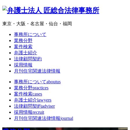
東京・大阪・名古屋・仙台・福岡
事務所について
業務分野
案件検索
弁護士紹介
法律顧問契約
採用情報
月刊住宅関連法律情報
事務所について
aboutus
業務分野
practices
案件検索
cases
弁護士紹介
lawyers
法律顧問契約
adviser
採用情報
recruit
月刊住宅関連法律情報
journal