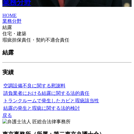
業務分野
HOME
業務分野
結露
住宅・建築
瑕疵担保責任・契約不適合責任
結露
実績
空調設備不良に関する慰謝料
請負業者における結露に関する法的責任
トランクルームで発生したカビと瑕疵該当性
結露の発生と瑕疵に関する法的検討
戻る