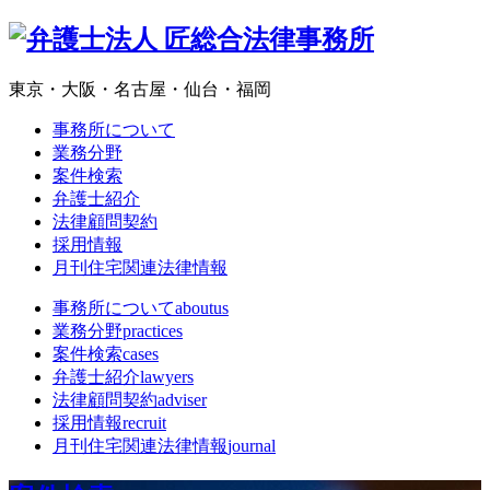
東京・大阪・名古屋・仙台・福岡
事務所について
業務分野
案件検索
弁護士紹介
法律顧問契約
採用情報
月刊住宅関連法律情報
事務所について
aboutus
業務分野
practices
案件検索
cases
弁護士紹介
lawyers
法律顧問契約
adviser
採用情報
recruit
月刊住宅関連法律情報
journal