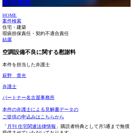
案件検索
HOME
案件検索
住宅・建築
瑕疵担保責任・契約不適合責任
結露
空調設備不良に関する慰謝料
本件を担当した弁護士
萩野 貴光
弁護士
パートナー
名古屋事務所
本件の弁護士による見解書データの
ご提供の申込みはこちらから
「
月刊 住宅関連法律情報
」購読者特典として月5通まで無償
提供させていただいております。