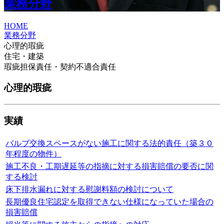
業務分野
HOME
業務分野
心理的瑕疵
住宅・建築
瑕疵担保責任・契約不適合責任
心理的瑕疵
実績
バルブ交換スペースがない施工に関する法的責任（築３０
年程度の物件）
施工不良・工期遅延等の指摘に対する損害賠償の要否に関
する検討
床下排水漏れに対する慰謝料額の検討について
長期優良住宅認定を取得できない仕様になっていた場合の
損害賠償