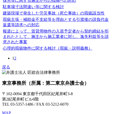
採光等に関する施主からの指摘への対応
駐車場寸法間違い等に関する検討
建築現場で発生した労災事故（死亡事故）の瑕疵該当性
瑕疵主張・補助金不支給等を理由とする引渡後の請負代金
返還等請求への対応
報道によって、賃貸用物件の入居予定者から契約締結を拒
まれたとして、施主から施工業者に対し、逸失利益等を請
求された事案
心理的瑕疵物件に関する検討（瑕疵・説明義務）
1
2
戻る
東京事務所
（所属：第二東京弁護士会）
〒102-0094 東京都千代田区紀尾井町3-8
第2紀尾井町ビル6階
TEL 03-5357-1486 / FAX 03-5212-6070
MAP