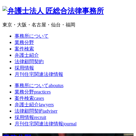
東京・大阪・名古屋・仙台・福岡
事務所について
業務分野
案件検索
弁護士紹介
法律顧問契約
採用情報
月刊住宅関連法律情報
事務所について
aboutus
業務分野
practices
案件検索
cases
弁護士紹介
lawyers
法律顧問契約
adviser
採用情報
recruit
月刊住宅関連法律情報
journal