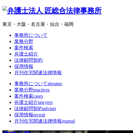
東京・大阪・名古屋・仙台・福岡
事務所について
業務分野
案件検索
弁護士紹介
法律顧問契約
採用情報
月刊住宅関連法律情報
事務所について
aboutus
業務分野
practices
案件検索
cases
弁護士紹介
lawyers
法律顧問契約
adviser
採用情報
recruit
月刊住宅関連法律情報
journal