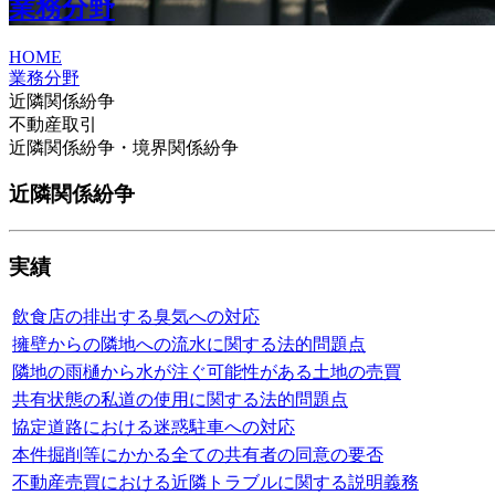
業務分野
HOME
業務分野
近隣関係紛争
不動産取引
近隣関係紛争・境界関係紛争
近隣関係紛争
実績
飲食店の排出する臭気への対応
擁壁からの隣地への流水に関する法的問題点
隣地の雨樋から水が注ぐ可能性がある土地の売買
共有状態の私道の使用に関する法的問題点
協定道路における迷惑駐車への対応
本件掘削等にかかる全ての共有者の同意の要否
不動産売買における近隣トラブルに関する説明義務