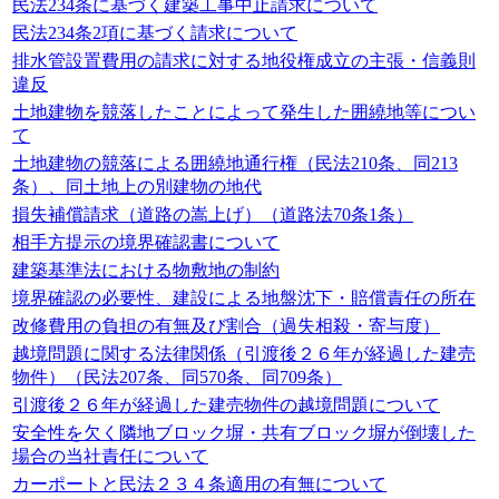
民法234条に基づく建築工事中止請求について
民法234条2項に基づく請求について
排水管設置費用の請求に対する地役権成立の主張・信義則
違反
土地建物を競落したことによって発生した囲繞地等につい
て
土地建物の競落による囲繞地通行権（民法210条、同213
条）、同土地上の別建物の地代
損失補償請求（道路の嵩上げ）（道路法70条1条）
相手方提示の境界確認書について
建築基準法における物敷地の制約
境界確認の必要性、建設による地盤沈下・賠償責任の所在
改修費用の負担の有無及び割合（過失相殺・寄与度）
越境問題に関する法律関係（引渡後２６年が経過した建売
物件）（民法207条、同570条、同709条）
引渡後２６年が経過した建売物件の越境問題について
安全性を欠く隣地ブロック塀・共有ブロック塀が倒壊した
場合の当社責任について
カーポートと民法２３４条適用の有無について