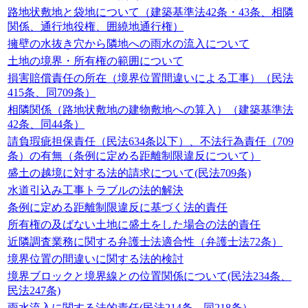
路地状敷地と袋地について（建築基準法42条・43条、相隣
関係、通行地役権、囲繞地通行権）
擁壁の水抜き穴から隣地への雨水の流入について
土地の境界・所有権の範囲について
損害賠償責任の所在（境界位置間違いによる工事）（民法
415条、同709条）
相隣関係（路地状敷地の建物敷地への算入）（建築基準法
42条、同44条）
請負瑕疵担保責任（民法634条以下）、不法行為責任（709
条）の有無（条例に定める距離制限違反について）
盛土の越境に対する法的請求について(民法709条)
水道引込み工事トラブルの法的解決
条例に定める距離制限違反に基づく法的責任
所有権の及ばない土地に盛土をした場合の法的責任
近隣調査業務に関する弁護士法適合性（弁護士法72条）
境界位置の間違いに関する法的検討
境界ブロックと境界線との位置関係について(民法234条、
民法247条)
雨水流入に関する法的責任(民法214条、同218条）