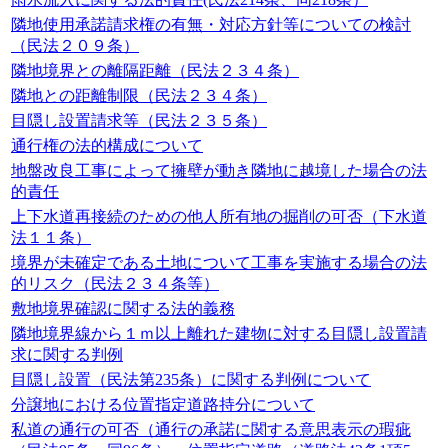
隣地使用承諾請求権の有無・対応方針等についての検討
（民法２０９条）
隣地境界との離隔距離（民法２３４条）
隣地との距離制限（民法２３４条）
目隠し設置請求等（民法２３５条）
通行権の法的構成について
地盤改良工事によって擁壁が動き隣地に越境した場合の法
的責任
上下水道再接続のための他人所有地の掘削の可否（下水道
法１１条）
境界が未確定である土地について工事を実施する場合の法
的リスク（民法２３４条等）
敷地境界確認に関する法的義務
隣地境界線から１ｍ以上離れた建物に対する目隠し設置請
求に関する判例
目隠し設置（民法第235条）に関する判例について
分譲地における位置指定道路持分について
私道の通行の可否（通行の承諾に関する意思表示の瑕疵