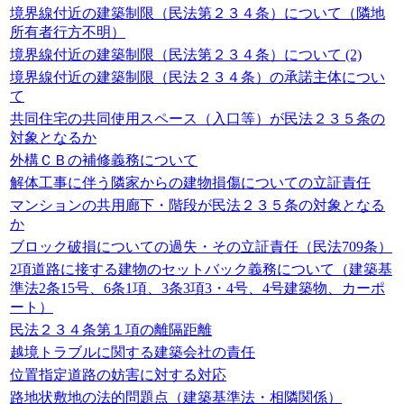
境界線付近の建築制限（民法第２３４条）について（隣地
所有者行方不明）
境界線付近の建築制限（民法第２３４条）について (2)
境界線付近の建築制限（民法２３４条）の承諾主体につい
て
共同住宅の共同使用スペース（入口等）が民法２３５条の
対象となるか
外構ＣＢの補修義務について
解体工事に伴う隣家からの建物損傷についての立証責任
マンションの共用廊下・階段が民法２３５条の対象となる
か
ブロック破損についての過失・その立証責任（民法709条）
2項道路に接する建物のセットバック義務について（建築基
準法2条15号、6条1項、3条3項3・4号、4号建築物、カーポ
ート）
民法２３４条第１項の離隔距離
越境トラブルに関する建築会社の責任
位置指定道路の妨害に対する対応
路地状敷地の法的問題点（建築基準法・相隣関係）