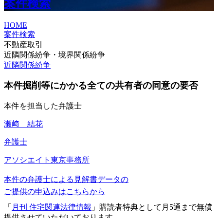
案件検索
HOME
案件検索
不動産取引
近隣関係紛争・境界関係紛争
近隣関係紛争
本件掘削等にかかる全ての共有者の同意の要否
本件を担当した弁護士
瀬﨑 結花
弁護士
アソシエイト
東京事務所
本件の弁護士による見解書データの
ご提供の申込みはこちらから
「
月刊 住宅関連法律情報
」購読者特典として月5通まで無償
提供させていただいております。