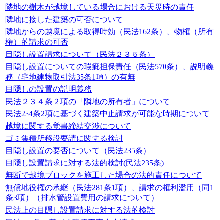
隣地の樹木が越境している場合における天災時の責任
隣地に接した建築の可否について
隣地からの越境による取得時効（民法162条）、物権（所有
権）的請求の可否
目隠し設置請求について（民法２３５条）
目隠し設置についての瑕疵担保責任（民法570条）、説明義
務（宅地建物取引法35条1項）の有無
目隠しの設置の説明義務
民法２３４条２項の「隣地の所有者」について
民法234条2項に基づく建築中止請求が可能な時期について
越境に関する覚書締結交渉について
ゴミ集積所移設要請に関する検討
目隠し設置の要否について（民法235条）
目隠し設置請求に対する法的検討(民法235条)
無断で越境ブロックを施工した場合の法的責任について
無償地役権の承継（民法281条1項）、請求の権利濫用（同1
条3項）（排水管設置費用の請求について）
民法上の目隠し設置請求に対する法的検討