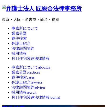
東京・大阪・名古屋・仙台・福岡
事務所について
業務分野
案件検索
弁護士紹介
法律顧問契約
採用情報
月刊住宅関連法律情報
事務所について
aboutus
業務分野
practices
案件検索
cases
弁護士紹介
lawyers
法律顧問契約
adviser
採用情報
recruit
月刊住宅関連法律情報
journal