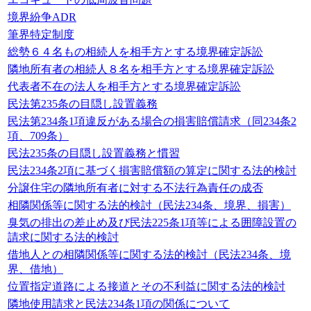
境界紛争ADR
筆界特定制度
総勢６４名もの相続人を相手方とする境界確定訴訟
隣地所有者の相続人８名を相手方とする境界確定訴訟
代表者不在の法人を相手方とする境界確定訴訟
民法第235条の目隠し設置義務
民法第234条1項違反がある場合の損害賠償請求（同234条2
項、709条）
民法235条の目隠し設置義務と慣習
民法234条2項に基づく損害賠償額の算定に関する法的検討
分譲住宅の隣地所有者に対する不法行為責任の成否
相隣関係等に関する法的検討（民法234条、境界、損害）
臭気の排出の差止め及び民法225条1項等による囲障設置の
請求に関する法的検討
借地人との相隣関係等に関する法的検討（民法234条、境
界、借地）
位置指定道路による接道とその不利益に関する法的検討
隣地使用請求と民法234条1項の関係について