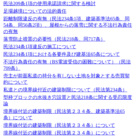
民法209条1項の使用承諾請求に関する検討
足場越境についての法的責任
距離制限違反の有無（民法234条1項、建築基準法65条、同
54条、同56条2項）、屋根からの落雪に関する不法行為責任
の有無
落雪防止措置の必要性（民法218条、同717条）
民法234条1項違反の施工について
民法234条1項における各要件及び建基法65条について
不法行為責任の有無（BS電波受信の困難について）（民法
709条）
売主が前面私道の持分を有しない土地を対象とする売買契
約について
私道との境界線付近の建築制限について（民法第234条）
型枠ブロックの水抜き穴設置と民法218条に関する受忍限度
論
境界線付近の建築制限（民法第２３４条、建築基準法65
条）について
境界線付近の建築制限（民法第２３４条）について
境界線付近の建築制限（民法第２３４条）について