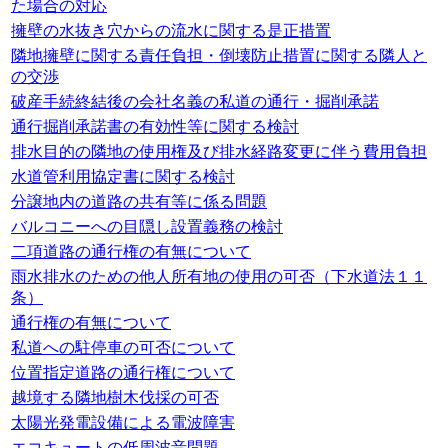
た場合の対応
擁壁の水抜き穴からの流水に関する是正措置
隣地擁壁に関する責任負担・倒壊防止措置に関する隣人と
の交渉
破産手続終結後の会社名義の私道の通行・掘削承諾
通行掘削承諾書の有効性等に関する検討
排水目的の隣地の使用権及び排水経路変更に伴う費用負担
水道管利用協定書に関する検討
分譲地内の道路の共有等に係る問題
バルコニーへの目隠し設置義務の検討
二項道路の通行権の有無について
雨水排水のための他人所有地の使用の可否（下水道法１１
条）
通行権の有無について
私道への駐停車の可否について
位置指定道路の通行権について
越境する隣地樹木伐採の可否
太陽光発電設備による電波障害
エコキュートの低周波音問題