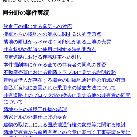
同分野の案件実績
飲食店の排出する臭気への対応
擁壁からの隣地への流水に関する法的問題点
隣地の雨樋から水が注ぐ可能性がある土地の売買
共有状態の私道の使用に関する法的問題点
協定道路における迷惑駐車への対応
本件掘削等にかかる全ての共有者の同意の要否
不動産売買における近隣トラブルに関する説明義務
建物賃借人が存在する場合の囲繞地通行権の消滅の有無
自己所有地に放置された乗用車の撤去方法について
共有道路上のブロック塀の撤去に関する他の共有者の同意
について
隣地からの越境工作物の処理
隣家ビルの外装仕上げの要否
建物の取壊しによる囲繞地通行権の変更等に関する検討
隣地所有者から前所有者との合意に基づく工事要請を受け