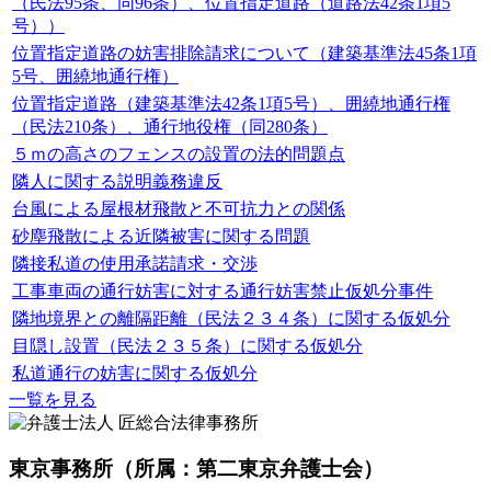
（民法95条、同96条）、位置指定道路（道路法42条1項5
号））
位置指定道路の妨害排除請求について（建築基準法45条1項
5号、囲繞地通行権）
位置指定道路（建築基準法42条1項5号）、囲繞地通行権
（民法210条）、通行地役権（同280条）
５ｍの高さのフェンスの設置の法的問題点
隣人に関する説明義務違反
台風による屋根材飛散と不可抗力との関係
砂塵飛散による近隣被害に関する問題
隣接私道の使用承諾請求・交渉
工事車両の通行妨害に対する通行妨害禁止仮処分事件
隣地境界との離隔距離（民法２３４条）に関する仮処分
目隠し設置（民法２３５条）に関する仮処分
私道通行の妨害に関する仮処分
一覧を見る
東京事務所
（所属：第二東京弁護士会）