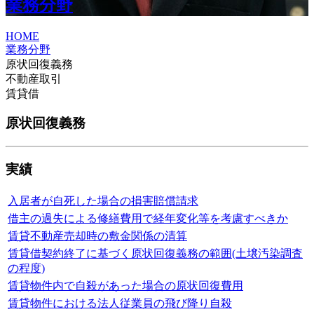
業務分野
HOME
業務分野
原状回復義務
不動産取引
賃貸借
原状回復義務
実績
入居者が自死した場合の損害賠償請求
借主の過失による修繕費用で経年変化等を考慮すべきか
賃貸不動産売却時の敷金関係の清算
賃貸借契約終了に基づく原状回復義務の範囲(土壌汚染調査
の程度)
賃貸物件内で自殺があった場合の原状回復費用
賃貸物件における法人従業員の飛び降り自殺