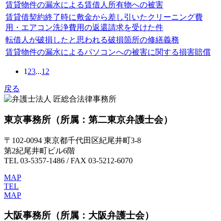
賃貸物件の漏水による賃借人所有物への被害
賃貸借契約終了時に敷金から差し引いたクリーニング費
用・エアコン洗浄費用の返還請求を受けた件
転借人が破損したと思われる破損箇所の修繕義務
賃貸物件の漏水によるパソコンへの被害に関する損害賠償
1
2
3
...
12
戻る
東京事務所
（所属：第二東京弁護士会）
〒102-0094 東京都千代田区紀尾井町3-8
第2紀尾井町ビル6階
TEL 03-5357-1486 / FAX 03-5212-6070
MAP
TEL
MAP
大阪事務所
（所属：大阪弁護士会）