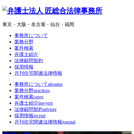
東京・大阪・名古屋・仙台・福岡
事務所について
業務分野
案件検索
弁護士紹介
法律顧問契約
採用情報
月刊住宅関連法律情報
事務所について
aboutus
業務分野
practices
案件検索
cases
弁護士紹介
lawyers
法律顧問契約
adviser
採用情報
recruit
月刊住宅関連法律情報
journal