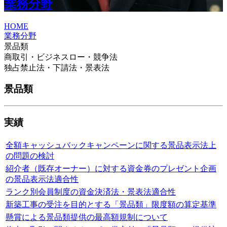
業務分野
HOME
業務分野
景品類
商取引・ビジネスロー・競争法
独占禁止法・下請法・景表法
景品類
実績
全額キャッシュバックキャンペーンに関する景品表示法上
の問題の検討
紹介者（既存オーナー）に対する資金券のプレゼント企画
の景品表示法適合性
ランク別会員制度の資金決済法・景表法適合性
新築工事の受注を目的とする「景品類」限度額の算定基準
懸賞による景品類提供の最高額規制について