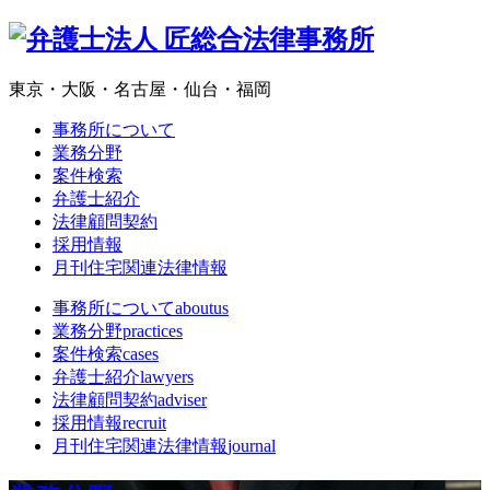
東京・大阪・名古屋・仙台・福岡
事務所について
業務分野
案件検索
弁護士紹介
法律顧問契約
採用情報
月刊住宅関連法律情報
事務所について
aboutus
業務分野
practices
案件検索
cases
弁護士紹介
lawyers
法律顧問契約
adviser
採用情報
recruit
月刊住宅関連法律情報
journal