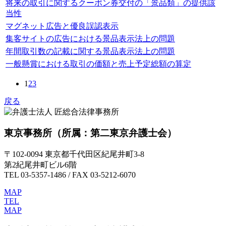
将来の取引に関するクーポン券交付の「景品類」の提供該
当性
マグネット広告と優良誤認表示
集客サイトの広告における景品表示法上の問題
年間取引数の記載に関する景品表示法上の問題
一般懸賞における取引の価額と売上予定総額の算定
1
2
3
戻る
東京事務所
（所属：第二東京弁護士会）
〒102-0094 東京都千代田区紀尾井町3-8
第2紀尾井町ビル6階
TEL 03-5357-1486 / FAX 03-5212-6070
MAP
TEL
MAP