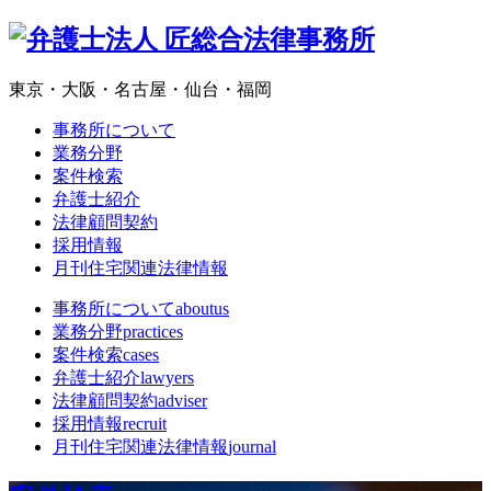
東京・大阪・名古屋・仙台・福岡
事務所について
業務分野
案件検索
弁護士紹介
法律顧問契約
採用情報
月刊住宅関連法律情報
事務所について
aboutus
業務分野
practices
案件検索
cases
弁護士紹介
lawyers
法律顧問契約
adviser
採用情報
recruit
月刊住宅関連法律情報
journal