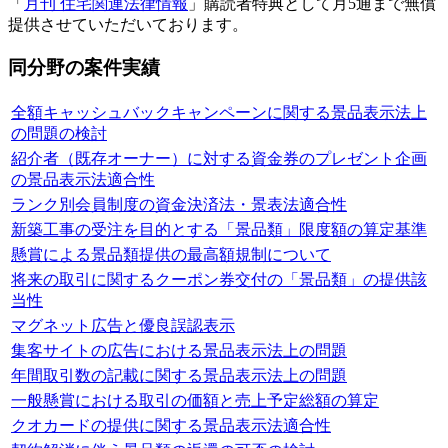
「
月刊 住宅関連法律情報
」購読者特典として月5通まで無償
提供させていただいております。
同分野の案件実績
全額キャッシュバックキャンペーンに関する景品表示法上
の問題の検討
紹介者（既存オーナー）に対する資金券のプレゼント企画
の景品表示法適合性
ランク別会員制度の資金決済法・景表法適合性
新築工事の受注を目的とする「景品類」限度額の算定基準
懸賞による景品類提供の最高額規制について
将来の取引に関するクーポン券交付の「景品類」の提供該
当性
マグネット広告と優良誤認表示
集客サイトの広告における景品表示法上の問題
年間取引数の記載に関する景品表示法上の問題
一般懸賞における取引の価額と売上予定総額の算定
クオカードの提供に関する景品表示法適合性