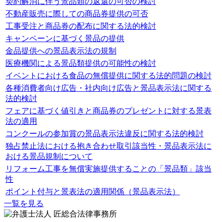
契約解消に伴う景品類の返還の可否の検討
不動産販売に際しての商品券提供の可否
工事受注と商品券の配布に関する法的検討
キャンペーンに基づく景品の提供
金品提供への景品表示法の規制
医療機関による景品類提供の可能性の検討
イベントにおける食品の無償提供に関する法的問題の検討
各種消費者向け広告・社内向け広告と景品表示法に関する
法的検討
フェアに基づく値引きと商品券のプレゼントに対する景表
法の適用
コンクールの参加賞の景品表示法違反に関する法的検討
独占禁止法における抱き合わせ取引該当性・景品表示法に
おける景品規制について
リフォーム工事を無償実施提供することの「景品類」該当
性
ポイント付与と景表法の適用関係（景品表示法）
一覧を見る