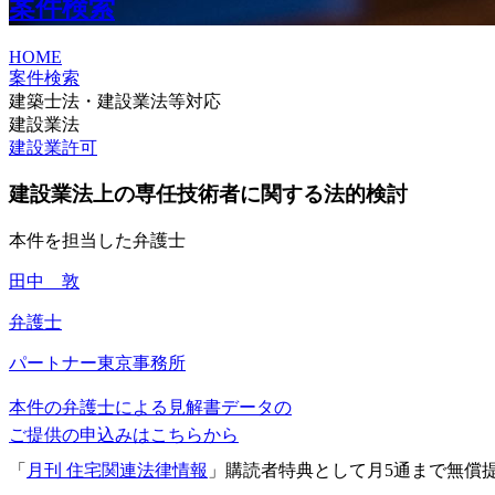
案件検索
HOME
案件検索
建築士法・建設業法等対応
建設業法
建設業許可
建設業法上の専任技術者に関する法的検討
本件を担当した弁護士
田中 敦
弁護士
パートナー
東京事務所
本件の弁護士による見解書データの
ご提供の申込みはこちらから
「
月刊 住宅関連法律情報
」購読者特典として月5通まで無償