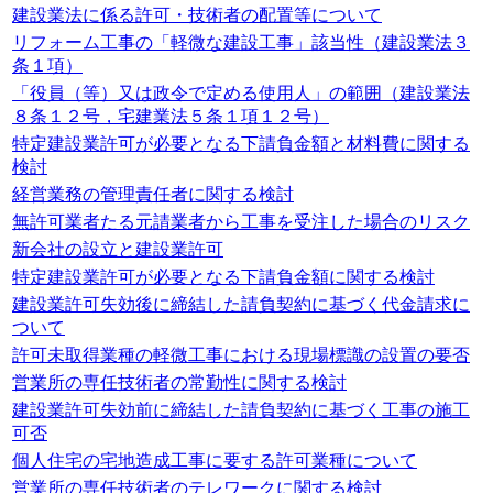
建設業法に係る許可・技術者の配置等について
リフォーム工事の「軽微な建設工事」該当性（建設業法３
条１項）
「役員（等）又は政令で定める使用人」の範囲（建設業法
８条１２号，宅建業法５条１項１２号）
特定建設業許可が必要となる下請負金額と材料費に関する
検討
経営業務の管理責任者に関する検討
無許可業者たる元請業者から工事を受注した場合のリスク
新会社の設立と建設業許可
特定建設業許可が必要となる下請負金額に関する検討
建設業許可失効後に締結した請負契約に基づく代金請求に
ついて
許可未取得業種の軽微工事における現場標識の設置の要否
営業所の専任技術者の常勤性に関する検討
建設業許可失効前に締結した請負契約に基づく工事の施工
可否
個人住宅の宅地造成工事に要する許可業種について
営業所の専任技術者のテレワークに関する検討