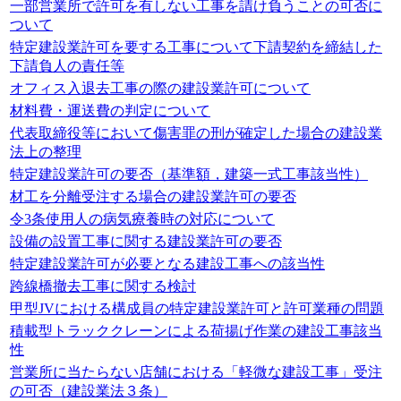
一部営業所で許可を有しない工事を請け負うことの可否に
ついて
特定建設業許可を要する工事について下請契約を締結した
下請負人の責任等
オフィス入退去工事の際の建設業許可について
材料費・運送費の判定について
代表取締役等において傷害罪の刑が確定した場合の建設業
法上の整理
特定建設業許可の要否（基準額，建築一式工事該当性）
材工を分離受注する場合の建設業許可の要否
令3条使用人の病気療養時の対応について
設備の設置工事に関する建設業許可の要否
特定建設業許可が必要となる建設工事への該当性
跨線橋撤去工事に関する検討
甲型JVにおける構成員の特定建設業許可と許可業種の問題
積載型トラッククレーンによる荷揚げ作業の建設工事該当
性
営業所に当たらない店舗における「軽微な建設工事」受注
の可否（建設業法３条）