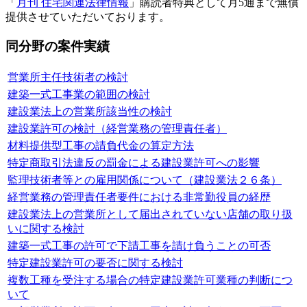
「
月刊 住宅関連法律情報
」購読者特典として月5通まで無償
提供させていただいております。
同分野の案件実績
営業所主任技術者の検討
建築一式工事業の範囲の検討
建設業法上の営業所該当性の検討
建設業許可の検討（経営業務の管理責任者）
材料提供型工事の請負代金の算定方法
特定商取引法違反の罰金による建設業許可への影響
監理技術者等との雇用関係について（建設業法２６条）
経営業務の管理責任者要件における非常勤役員の経歴
建設業法上の営業所として届出されていない店舗の取り扱
いに関する検討
建築一式工事の許可で下請工事を請け負うことの可否
特定建設業許可の要否に関する検討
複数工種を受注する場合の特定建設業許可業種の判断につ
いて