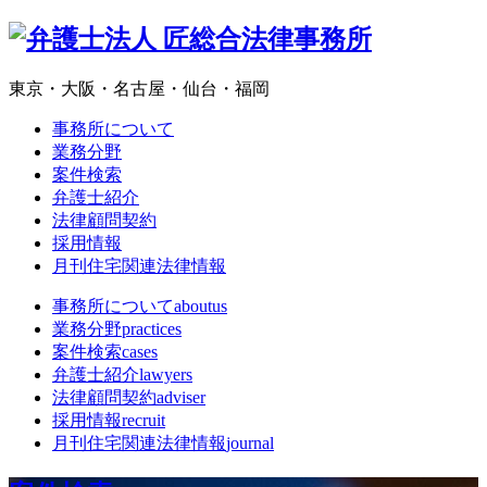
東京・大阪・名古屋・仙台・福岡
事務所について
業務分野
案件検索
弁護士紹介
法律顧問契約
採用情報
月刊住宅関連法律情報
事務所について
aboutus
業務分野
practices
案件検索
cases
弁護士紹介
lawyers
法律顧問契約
adviser
採用情報
recruit
月刊住宅関連法律情報
journal