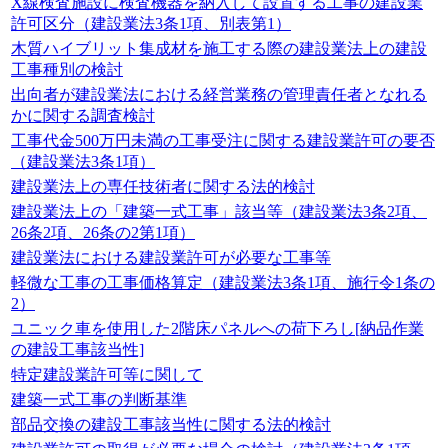
X線検査施設に検査機器を納入して設置する工事の建設業
許可区分（建設業法3条1項、別表第1）
木質ハイブリット集成材を施工する際の建設業法上の建設
工事種別の検討
出向者が建設業法における経営業務の管理責任者となれる
かに関する調査検討
工事代金500万円未満の工事受注に関する建設業許可の要否
（建設業法3条1項）
建設業法上の専任技術者に関する法的検討
建設業法上の「建築一式工事」該当等（建設業法3条2項、
26条2項、26条の2第1項）
建設業法における建設業許可が必要な工事等
軽微な工事の工事価格算定（建設業法3条1項、施行令1条の
2）
ユニック車を使用した2階床パネルへの荷下ろし[納品作業
の建設工事該当性]
特定建設業許可等に関して
建築一式工事の判断基準
部品交換の建設工事該当性に関する法的検討