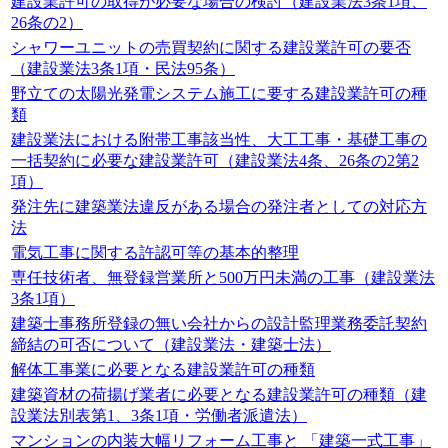
建設業許可の取得が必要な場合の検討（建設業法3条1項、
26条の2）
シャワーユニットの売買契約に関する建設業許可の要否
（建設業法3条1項・民法95条）
野立ての太陽光発電システム施工に要する建設業許可の種
類
建設業法における附帯工事該当性、大工工事・基礎工事の
一括契約に必要な建設業許可（建設業法4条、26条の2第2
項）
発注先に建築業法違反がある場合の発注者としての対応方
法
電気工事に関する許認可等の基本的整理
専任技術者、無登録営業所と500万円未満の工事（建設業法
3条1項）
建築士事務所登録の無い会社からの設計監理業務委託契約
締結の可否について（建設業法・建築士法）
解体工事業に必要となる建設業許可の種類
建築資材の荷揚げ業者に必要となる建設業許可の種類（建
設業法別表第1、3条1項・労働者派遣法）
マンションの内装大幅リフォーム工事と 「建築一式工事」