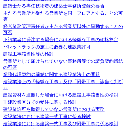
建築士たる専任技術者の建築士事務所登録の要否
主たる営業所と従たる営業所を同一フロアとすることの可
否
経営業務管理責任者が主たる営業所以外に異動することの
可否
下請業者に発注する場合における軽微な工事の価格算定
パレットラックの施工に必要な建設業許可
建設工事該当性等の検討
営業所として届けられていない事務所等での請負契約締結
の可否
業務代理契約の締結に関する建設業法上の問題
建設業法上の「軽微な工事」及び「附帯工事」該当性判断
ｃ
建設資材を運搬した場合における建設工事該当性の検討
非建設業区分での受注に関する検討
建設業許可を取得していない営業所における実務
建設業法における建築一式工事に係る検討
建設業法における建築一式工事及び附帯工事に係る検討