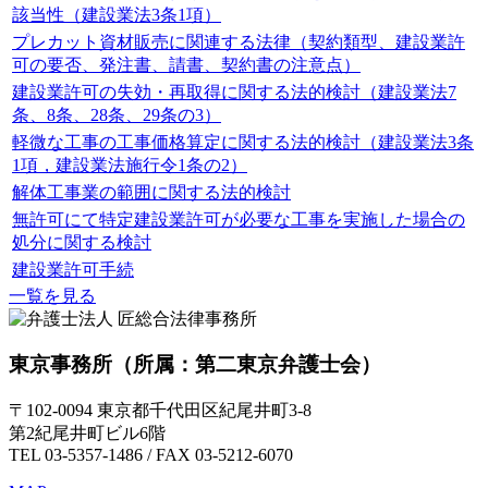
該当性（建設業法3条1項）
プレカット資材販売に関連する法律（契約類型、建設業許
可の要否、発注書、請書、契約書の注意点）
建設業許可の失効・再取得に関する法的検討（建設業法7
条、8条、28条、29条の3）
軽微な工事の工事価格算定に関する法的検討（建設業法3条
1項，建設業法施行令1条の2）
解体工事業の範囲に関する法的検討
無許可にて特定建設業許可が必要な工事を実施した場合の
処分に関する検討
建設業許可手続
一覧を見る
東京事務所
（所属：第二東京弁護士会）
〒102-0094 東京都千代田区紀尾井町3-8
第2紀尾井町ビル6階
TEL 03-5357-1486 / FAX 03-5212-6070