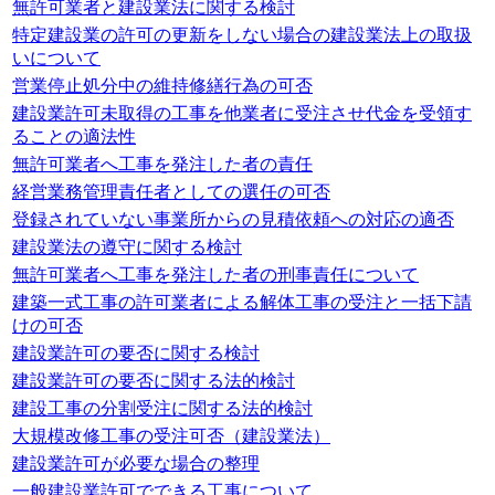
無許可業者と建設業法に関する検討
特定建設業の許可の更新をしない場合の建設業法上の取扱
いについて
営業停止処分中の維持修繕行為の可否
建設業許可未取得の工事を他業者に受注させ代金を受領す
ることの適法性
無許可業者へ工事を発注した者の責任
経営業務管理責任者としての選任の可否
登録されていない事業所からの見積依頼への対応の適否
建設業法の遵守に関する検討
無許可業者へ工事を発注した者の刑事責任について
建築一式工事の許可業者による解体工事の受注と一括下請
けの可否
建設業許可の要否に関する検討
建設業許可の要否に関する法的検討
建設工事の分割受注に関する法的検討
大規模改修工事の受注可否（建設業法）
建設業許可が必要な場合の整理
一般建設業許可でできる工事について