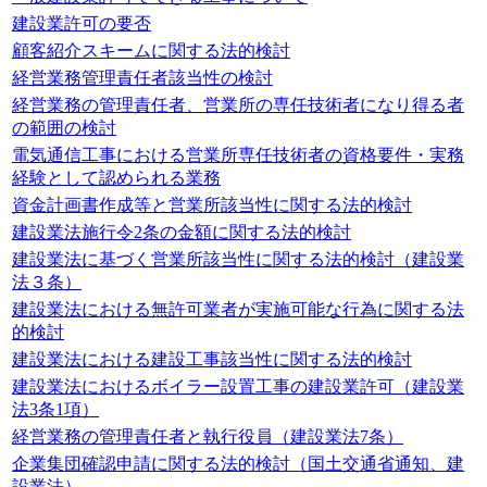
建設業許可の要否
顧客紹介スキームに関する法的検討
経営業務管理責任者該当性の検討
経営業務の管理責任者、営業所の専任技術者になり得る者
の範囲の検討
電気通信工事における営業所専任技術者の資格要件・実務
経験として認められる業務
資金計画書作成等と営業所該当性に関する法的検討
建設業法施行令2条の金額に関する法的検討
建設業法に基づく営業所該当性に関する法的検討（建設業
法３条）
建設業法における無許可業者が実施可能な行為に関する法
的検討
建設業法における建設工事該当性に関する法的検討
建設業法におけるボイラー設置工事の建設業許可（建設業
法3条1項）
経営業務の管理責任者と執行役員（建設業法7条）
企業集団確認申請に関する法的検討（国土交通省通知、建
設業法）