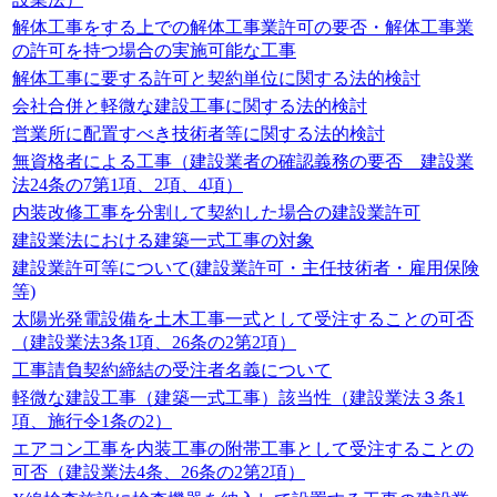
解体工事をする上での解体工事業許可の要否・解体工事業
の許可を持つ場合の実施可能な工事
解体工事に要する許可と契約単位に関する法的検討
会社合併と軽微な建設工事に関する法的検討
営業所に配置すべき技術者等に関する法的検討
無資格者による工事（建設業者の確認義務の要否 建設業
法24条の7第1項、2項、4項）
内装改修工事を分割して契約した場合の建設業許可
建設業法における建築一式工事の対象
建設業許可等について(建設業許可・主任技術者・雇用保険
等)
太陽光発電設備を土木工事一式として受注することの可否
（建設業法3条1項、26条の2第2項）
工事請負契約締結の受注者名義について
軽微な建設工事（建築一式工事）該当性（建設業法３条1
項、施行令1条の2）
エアコン工事を内装工事の附帯工事として受注することの
可否（建設業法4条、26条の2第2項）