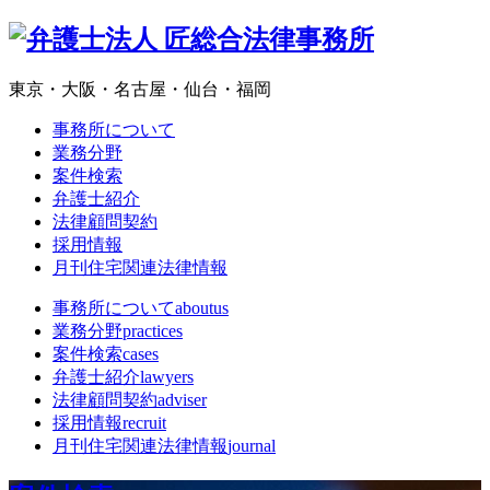
東京・大阪・名古屋・仙台・福岡
事務所について
業務分野
案件検索
弁護士紹介
法律顧問契約
採用情報
月刊住宅関連法律情報
事務所について
aboutus
業務分野
practices
案件検索
cases
弁護士紹介
lawyers
法律顧問契約
adviser
採用情報
recruit
月刊住宅関連法律情報
journal