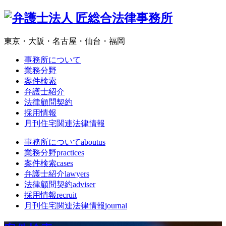
東京・大阪・名古屋・仙台・福岡
事務所について
業務分野
案件検索
弁護士紹介
法律顧問契約
採用情報
月刊住宅関連法律情報
事務所について
aboutus
業務分野
practices
案件検索
cases
弁護士紹介
lawyers
法律顧問契約
adviser
採用情報
recruit
月刊住宅関連法律情報
journal