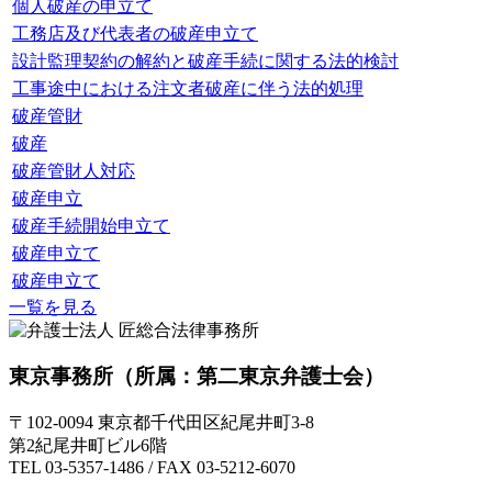
個人破産の申立て
工務店及び代表者の破産申立て
設計監理契約の解約と破産手続に関する法的検討
工事途中における注文者破産に伴う法的処理
破産管財
破産
破産管財人対応
破産申立
破産手続開始申立て
破産申立て
破産申立て
一覧を見る
東京事務所
（所属：第二東京弁護士会）
〒102-0094 東京都千代田区紀尾井町3-8
第2紀尾井町ビル6階
TEL 03-5357-1486 / FAX 03-5212-6070