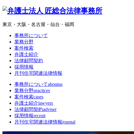
東京・大阪・名古屋・仙台・福岡
事務所について
業務分野
案件検索
弁護士紹介
法律顧問契約
採用情報
月刊住宅関連法律情報
事務所について
aboutus
業務分野
practices
案件検索
cases
弁護士紹介
lawyers
法律顧問契約
adviser
採用情報
recruit
月刊住宅関連法律情報
journal