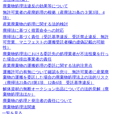
廃棄物処理法違反の効果等について
無許可業者の産廃処理の根拠（産廃法21条の３第3項、4
項）
産業廃棄物の処理に関する法的検討
廃掃法に基づく措置命令への対応
廃掃法に基づく責任（受託基準違反、受託禁止違反、無許
可営業、マニフェストの運搬受託者欄の虚偽記載の可能
性）
廃棄物処理法における委託先の処理業者が不法投棄を行っ
た場合の排出事業者の責任
産業廃棄物の運搬処理の委託に関する法的注意点
運搬許可の有無について確認を怠り、無許可業者に産業廃
棄物の運搬を委託した場合の廃棄物処理法上の法的リスク
（廃掃法21条の3第1項、12条6項 受託基準違反）
解体資材の無断オークション出品についての法的見解（廃
棄物処理法ほか）
廃棄物の処理と発注者の責任について
廃棄物処理法関連
一覧を見る