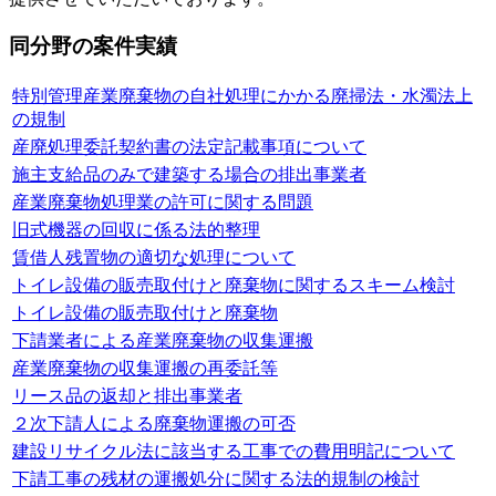
同分野の案件実績
特別管理産業廃棄物の自社処理にかかる廃掃法・水濁法上
の規制
産廃処理委託契約書の法定記載事項について
施主支給品のみで建築する場合の排出事業者
産業廃棄物処理業の許可に関する問題
旧式機器の回収に係る法的整理
賃借人残置物の適切な処理について
トイレ設備の販売取付けと廃棄物に関するスキーム検討
トイレ設備の販売取付けと廃棄物
下請業者による産業廃棄物の収集運搬
産業廃棄物の収集運搬の再委託等
リース品の返却と排出事業者
２次下請人による廃棄物運搬の可否
建設リサイクル法に該当する工事での費用明記について
下請工事の残材の運搬処分に関する法的規制の検討