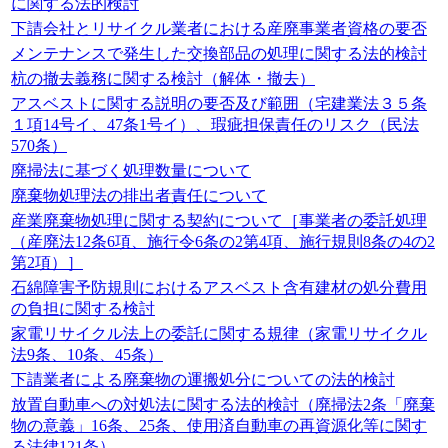
に関する法的検討
下請会社とリサイクル業者における産廃事業者資格の要否
メンテナンスで発生した交換部品の処理に関する法的検討
杭の撤去義務に関する検討（解体・撤去）
アスベストに関する説明の要否及び範囲（宅建業法３５条
１項14号イ、47条1号イ）、瑕疵担保責任のリスク（民法
570条）
廃掃法に基づく処理数量について
廃棄物処理法の排出者責任について
産業廃棄物処理に関する契約について［事業者の委託処理
（産廃法12条6項、施行令6条の2第4項、施行規則8条の4の2
第2項）］
石綿障害予防規則におけるアスベスト含有建材の処分費用
の負担に関する検討
家電リサイクル法上の委託に関する規律（家電リサイクル
法9条、10条、45条）
下請業者による廃棄物の運搬処分についての法的検討
放置自動車への対処法に関する法的検討（廃掃法2条「廃棄
物の意義」16条、25条、使用済自動車の再資源化等に関す
る法律121条）