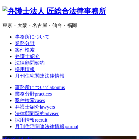
東京・大阪・名古屋・仙台・福岡
事務所について
業務分野
案件検索
弁護士紹介
法律顧問契約
採用情報
月刊住宅関連法律情報
事務所について
aboutus
業務分野
practices
案件検索
cases
弁護士紹介
lawyers
法律顧問契約
adviser
採用情報
recruit
月刊住宅関連法律情報
journal