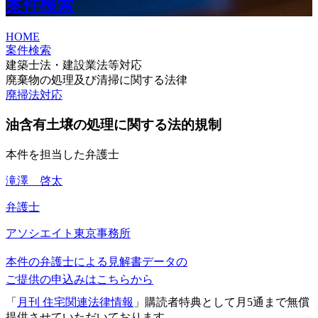
案件検索
HOME
案件検索
建築士法・建設業法等対応
廃棄物の処理及び清掃に関する法律
廃掃法対応
油含有土壌の処理に関する法的規制
本件を担当した弁護士
滝澤 啓太
弁護士
アソシエイト
東京事務所
本件の弁護士による見解書データの
ご提供の申込みはこちらから
「
月刊 住宅関連法律情報
」購読者特典として月5通まで無償
提供させていただいております。