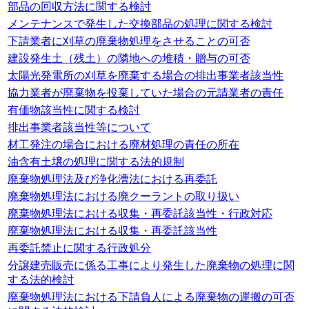
部品の回収方法に関する検討
メンテナンスで発生した交換部品の処理に関する検討
下請業者に刈草の廃棄物処理をさせることの可否
建設発生土（残土）の隣地への堆積・贈与の可否
太陽光発電所の刈草を廃棄する場合の排出事業者該当性
協力業者が廃棄物を投棄していた場合の元請業者の責任
有価物該当性に関する検討
排出事業者該当性等について
材工発注の場合における廃材処理の責任の所在
油含有土壌の処理に関する法的規制
廃棄物処理法及び浄化漕法における再委託
廃棄物処理法における廃クーラントの取り扱い
廃棄物処理法における収集・再委託該当性・行政対応
廃棄物処理法における収集・再委託該当性
再委託禁止に関する行政処分
分譲建売販売に係る工事により発生した廃棄物の処理に関
する法的検討
廃棄物処理法における下請負人による廃棄物の運搬の可否