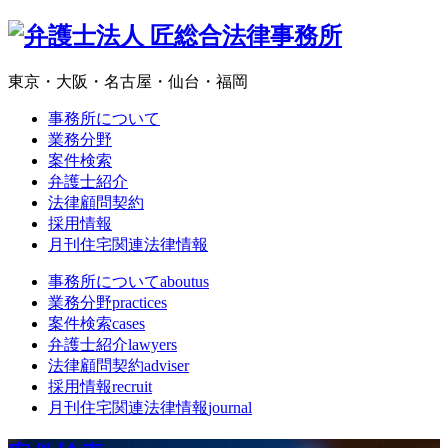
東京・大阪・名古屋・仙台・福岡
事務所について
業務分野
案件検索
弁護士紹介
法律顧問契約
採用情報
月刊住宅関連法律情報
事務所について
aboutus
業務分野
practices
案件検索
cases
弁護士紹介
lawyers
法律顧問契約
adviser
採用情報
recruit
月刊住宅関連法律情報
journal