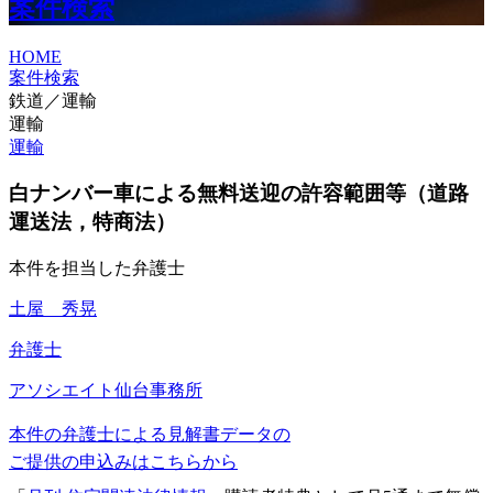
案件検索
HOME
案件検索
鉄道／運輸
運輸
運輸
白ナンバー車による無料送迎の許容範囲等（道路
運送法，特商法）
本件を担当した弁護士
土屋 秀晃
弁護士
アソシエイト
仙台事務所
本件の弁護士による見解書データの
ご提供の申込みはこちらから