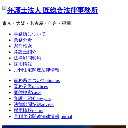
東京・大阪・名古屋・仙台・福岡
事務所について
業務分野
案件検索
弁護士紹介
法律顧問契約
採用情報
月刊住宅関連法律情報
事務所について
aboutus
業務分野
practices
案件検索
cases
弁護士紹介
lawyers
法律顧問契約
adviser
採用情報
recruit
月刊住宅関連法律情報
journal