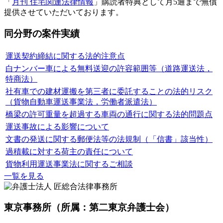
「
月刊 住宅関連法律情報
」購読者特典として月5通まで無償
提供させていただいております。
同分野の案件実績
運送契約締結に関する法的注意点
白ナンバー車による無料送迎の許容範囲等（道路運送法，
特商法）
社有車での建材運搬を第三者に委託することの法的リスク
（貨物自動車運送事業法，労働者派遣法）
橋梁の許可重量を超過する車両の通行に関する法的問題点
運送事故による影響について
文書の発送に関する郵便法等の法規制（「信書」該当性）
過積載に対する荷主の責任について
貨物利用運送事業法に関するご相談
一覧を見る
東京事務所
（所属：第二東京弁護士会）