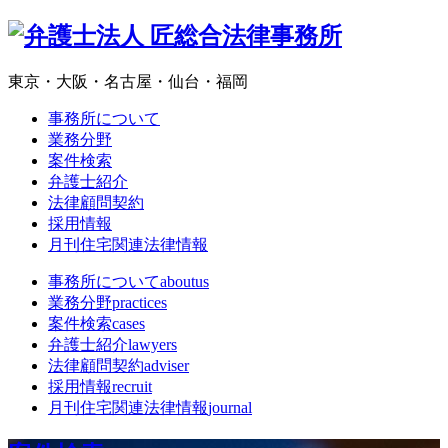
東京・大阪・名古屋・仙台・福岡
事務所について
業務分野
案件検索
弁護士紹介
法律顧問契約
採用情報
月刊住宅関連法律情報
事務所について
aboutus
業務分野
practices
案件検索
cases
弁護士紹介
lawyers
法律顧問契約
adviser
採用情報
recruit
月刊住宅関連法律情報
journal