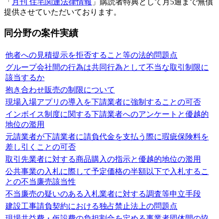
「
月刊 住宅関連法律情報
」購読者特典として月5通まで無償
提供させていただいております。
同分野の案件実績
他者への見積提示を拒否すること等の法的問題点
グループ会社間の行為は共同行為として不当な取引制限に
該当するか
抱き合わせ販売の制限について
現場入場アプリの導入を下請業者に強制することの可否
インボイス制度に関する下請業者へのアンケートと優越的
地位の濫用
元請業者が下請業者に請負代金を支払う際に瑕疵保険料を
差し引くことの可否
取引先業者に対する商品購入の指示と優越的地位の濫用
公共事業の入札に際して予定価格の半額以下で入札するこ
との不当廉売該当性
不当廉売の疑いのある入札業者に対する調査等申立手段
建設工事請負契約における独占禁止法上の問題点
現場共益費・仮設費の負担割合を定める事業者団体間の協