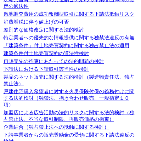
定の適法性
敷地調査費用の成功報酬型取引に関する下請法抵触リスク
消費増税に伴う値上げの可否
差別的な価格改定に関する法的検討
特定業者への優先的な情報提供に関する独禁法違反の有無
「建築条件」付土地売買契約に関する独占禁止法の適用
建築条件付土地売買契約の適法性検討
再販売先の拘束にあたっての法的問題の検討
下請法における下請取引該当性の検討
製品のネット販売に関する法的検討（製造物責任法、独占
禁止法）
戸建住宅購入希望者に対する火災保険付保の義務付けに関
する法的検討（独禁法、抱き合わせ販売、一般指定１０
項）
加盟店による広告活動の法的リスクに関する法的検討（独
占禁止法、不当な取引制限、再販売価格の拘束）
企業結合（独占禁止法への抵触に関する検討）
下請事業者からの販売奨励金の受領に関する下請法違反の