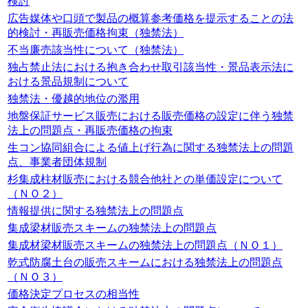
検討
広告媒体や口頭で製品の概算参考価格を提示することの法
的検討・再販売価格拘束（独禁法）
不当廉売該当性について（独禁法）
独占禁止法における抱き合わせ取引該当性・景品表示法に
おける景品規制について
独禁法・優越的地位の濫用
地盤保証サービス販売における販売価格の設定に伴う独禁
法上の問題点・再販売価格の拘束
生コン協同組合による値上げ行為に関する独禁法上の問題
点、事業者団体規制
杉集成柱材販売における競合他社との単価設定について
（ＮＯ２）
情報提供に関する独禁法上の問題点
集成梁材販売スキームの独禁法上の問題点
集成材梁材販売スキームの独禁法上の問題点（ＮＯ１）
乾式防腐土台の販売スキームにおける独禁法上の問題点
（ＮＯ３）
価格決定プロセスの相当性