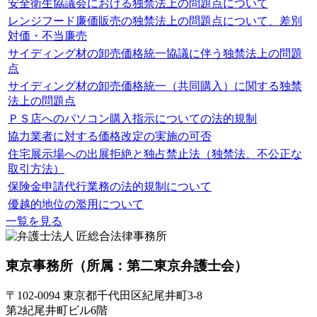
安全衛生協議会における独禁法上の問題点について
レンジフード廉価販売の独禁法上の問題点について、差別
対価・不当廉売
サイディング材の卸売価格統一協議に伴う独禁法上の問題
点
サイディング材の卸売価格統一（共同購入）に関する独禁
法上の問題点
ＰＳ店へのパソコン購入指示についての法的規制
協力業者に対する価格改定の実施の可否
住宅展示場への出展拒絶と独占禁止法（独禁法、不公正な
取引方法）
保険金申請代行業務の法的規制について
優越的地位の濫用について
一覧を見る
東京事務所
（所属：第二東京弁護士会）
〒102-0094 東京都千代田区紀尾井町3-8
第2紀尾井町ビル6階