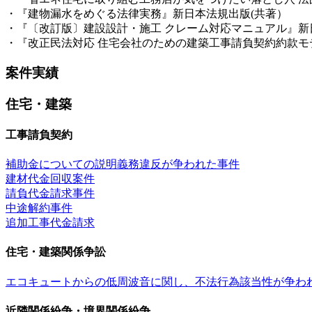
・『建物漏水をめぐる法律実務』新日本法規出版(共著）
・『〔改訂版〕建設設計・施工 クレーム対応マニュアル』新日
・『改正民法対応 住宅会社のための建築工事請負契約約款モ
案件実績
住宅・建築
工事請負契約
補助金についての説明義務違反が争われた事件
建材代金回収案件
請負代金請求事件
中途解約事件
追加工事代金請求
住宅・建築関係争訟
エコキュートからの低周波音に関し、不法行為該当性が争わ
近隣関係紛争・境界関係紛争