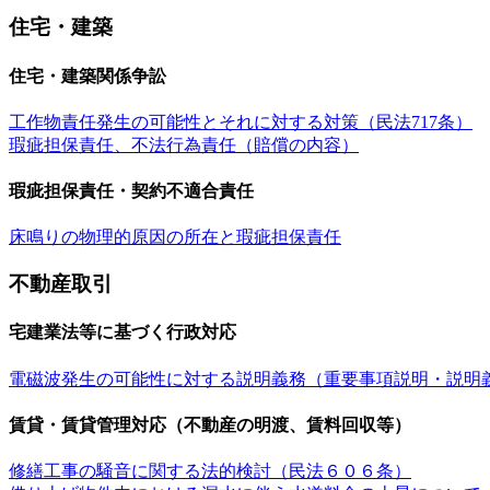
住宅・建築
住宅・建築関係争訟
工作物責任発生の可能性とそれに対する対策（民法717条）
瑕疵担保責任、不法行為責任（賠償の内容）
瑕疵担保責任・契約不適合責任
床鳴りの物理的原因の所在と瑕疵担保責任
不動産取引
宅建業法等に基づく行政対応
電磁波発生の可能性に対する説明義務（重要事項説明・説明義
賃貸・賃貸管理対応（不動産の明渡、賃料回収等）
修繕工事の騒音に関する法的検討（民法６０６条）