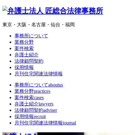
東京・大阪・名古屋・仙台・福岡
事務所について
業務分野
案件検索
弁護士紹介
法律顧問契約
採用情報
月刊住宅関連法律情報
事務所について
aboutus
業務分野
practices
案件検索
cases
弁護士紹介
lawyers
法律顧問契約
adviser
採用情報
recruit
月刊住宅関連法律情報
journal