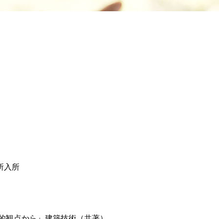
所入所
的観点から』建築技術（共著）