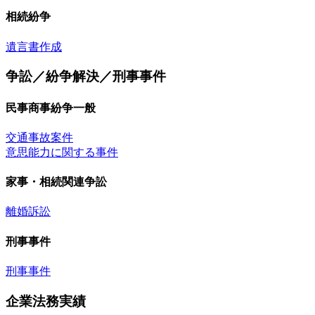
相続紛争
遺言書作成
争訟／紛争解決／刑事事件
民事商事紛争一般
交通事故案件
意思能力に関する事件
家事・相続関連争訟
離婚訴訟
刑事事件
刑事事件
企業法務実績