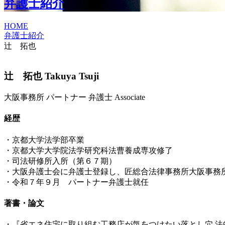
弁護士紹介
HOME
弁護士紹介
辻 拓也
辻 拓也
Takuya Tsuji
大阪事務所
パートナー
弁護士
Associate
経歴
・京都大学法学部卒業
・京都大学大学院法学研究科法曹養成専攻修了
・司法研修所入所（第６７期）
・大阪弁護士会に弁護士登録し、匠総合法律事務所大阪事務
・令和７年９月 パートナー弁護士就任
著書・論文
・『省エネ住宅に取り組む工務店が気をつけたい落とし穴 法