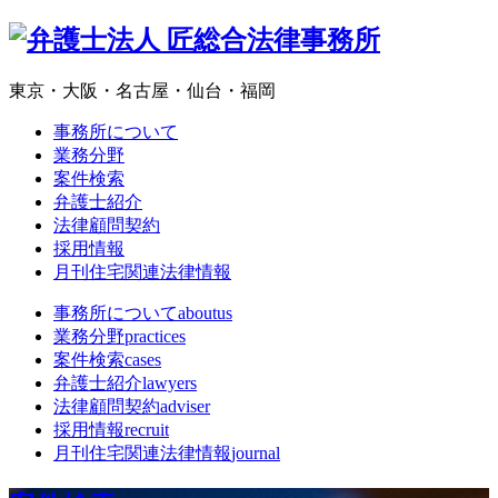
東京・大阪・名古屋・仙台・福岡
事務所について
業務分野
案件検索
弁護士紹介
法律顧問契約
採用情報
月刊住宅関連法律情報
事務所について
aboutus
業務分野
practices
案件検索
cases
弁護士紹介
lawyers
法律顧問契約
adviser
採用情報
recruit
月刊住宅関連法律情報
journal