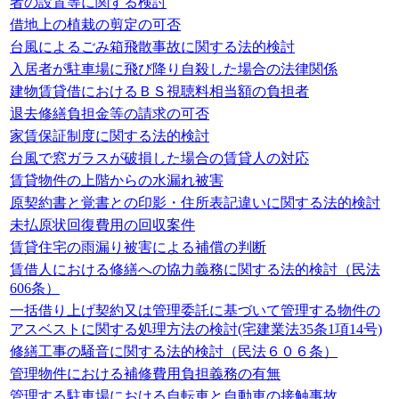
者の設置等に関する検討
借地上の植栽の剪定の可否
台風によるごみ箱飛散事故に関する法的検討
入居者が駐車場に飛び降り自殺した場合の法律関係
建物賃貸借におけるＢＳ視聴料相当額の負担者
退去修繕負担金等の請求の可否
家賃保証制度に関する法的検討
台風で窓ガラスが破損した場合の賃貸人の対応
賃貸物件の上階からの水漏れ被害
原契約書と覚書との印影・住所表記違いに関する法的検討
未払原状回復費用の回収案件
賃貸住宅の雨漏り被害による補償の判断
賃借人における修繕への協力義務に関する法的検討（民法
606条）
一括借り上げ契約又は管理委託に基づいて管理する物件の
アスベストに関する処理方法の検討(宅建業法35条1項14号)
修繕工事の騒音に関する法的検討（民法６０６条）
管理物件における補修費用負担義務の有無
管理する駐車場における自転車と自動車の接触事故