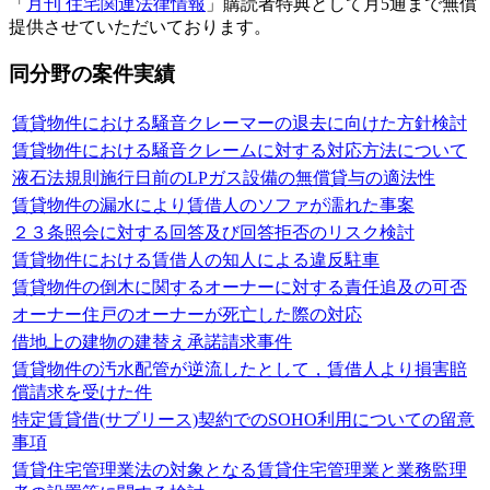
「
月刊 住宅関連法律情報
」購読者特典として月5通まで無償
提供させていただいております。
同分野の案件実績
賃貸物件における騒音クレーマーの退去に向けた方針検討
賃貸物件における騒音クレームに対する対応方法について
液石法規則施行日前のLPガス設備の無償貸与の適法性
賃貸物件の漏水により賃借人のソファが濡れた事案
２３条照会に対する回答及び回答拒否のリスク検討
賃貸物件における賃借人の知人による違反駐車
賃貸物件の倒木に関するオーナーに対する責任追及の可否
オーナー住戸のオーナーが死亡した際の対応
借地上の建物の建替え承諾請求事件
賃貸物件の汚水配管が逆流したとして，賃借人より損害賠
償請求を受けた件
特定賃貸借(サブリース)契約でのSOHO利用についての留意
事項
賃貸住宅管理業法の対象となる賃貸住宅管理業と業務監理