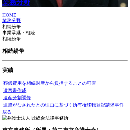
業務分野
HOME
業務分野
相続紛争
事業承継・相続
相続紛争
相続紛争
実績
葬儀費用を相続財産から負担することの可否
遺言書作成
遺産分割調停
遺贈がなされたとの理由に基づく所有権移転登記請求事件
戻る