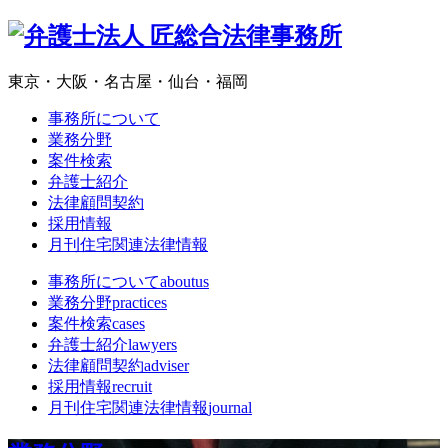
東京・大阪・名古屋・仙台・福岡
事務所について
業務分野
案件検索
弁護士紹介
法律顧問契約
採用情報
月刊住宅関連法律情報
事務所について
aboutus
業務分野
practices
案件検索
cases
弁護士紹介
lawyers
法律顧問契約
adviser
採用情報
recruit
月刊住宅関連法律情報
journal