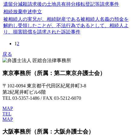
遺留分減殺請求後の土地共有持分移転登記等請求事件
相続放棄申述申立
被相続人の実兄が、相続財産である被相続人名義の預金を
解約し受領したことが、不法行為であるとして、相続人よ
り、損害賠償を請求された訴訟事件
1
2
戻る
東京事務所
（所属：第二東京弁護士会）
〒102-0094 東京都千代田区紀尾井町3-8
第2紀尾井町ビル6階
TEL 03-5357-1486 / FAX 03-5212-6070
MAP
TEL
MAP
大阪事務所
（所属：大阪弁護士会）