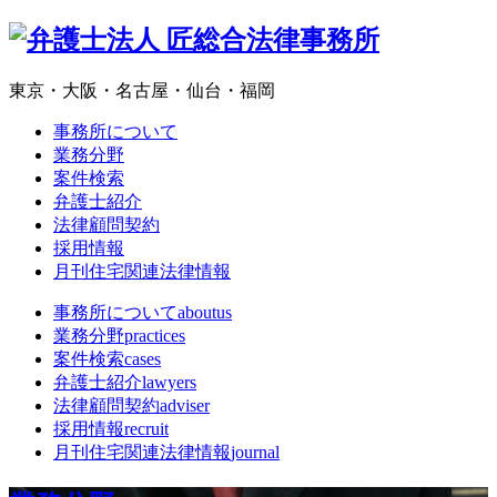
東京・大阪・名古屋・仙台・福岡
事務所について
業務分野
案件検索
弁護士紹介
法律顧問契約
採用情報
月刊住宅関連法律情報
事務所について
aboutus
業務分野
practices
案件検索
cases
弁護士紹介
lawyers
法律顧問契約
adviser
採用情報
recruit
月刊住宅関連法律情報
journal