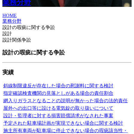
業務分野
HOME
業務分野
設計の瑕疵に関する争訟
設計
設計関係争訟
設計の瑕疵に関する争訟
実績
斜線制限違反が存在した場合の慰謝料に関する検討
指定確認検査機関の見落としがある場合の責任割合
網入りガラスとなることの説明が無かった場合の法的責任
屋外への出口等に設ける電気錠の取り扱いについて
設計・監理者に対する損害賠償請求がなされた事案
予定された駐車場計画が実現できない場合に関する検討
施主所有車両が駐車場に停止できない場合の瑕疵該当性・