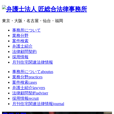
東京・大阪・名古屋・仙台・福岡
事務所について
業務分野
案件検索
弁護士紹介
法律顧問契約
採用情報
月刊住宅関連法律情報
事務所について
aboutus
業務分野
practices
案件検索
cases
弁護士紹介
lawyers
法律顧問契約
adviser
採用情報
recruit
月刊住宅関連法律情報
journal