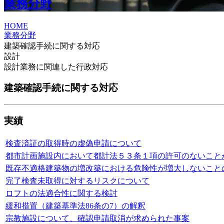
業務分野
HOME
業務分野
建築確認手続に関する対応
設計
設計業務に関連した行政対応
建築確認手続に関する対応
実績
検査済証の取得時の虚偽申請について
都市計画施設内において都計法５３条１項の許可のないこと
既存不適格建築物の増改築における危険性が増大しないこと
完了検査未取得に対するリスクについて
ロフトの法適合性に関する検討
緩和措置（建築基準法86条の7）の解釈
宗教施設について、確認申請取消が求められた事案