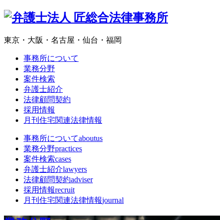
東京・大阪・名古屋・仙台・福岡
事務所について
業務分野
案件検索
弁護士紹介
法律顧問契約
採用情報
月刊住宅関連法律情報
事務所について
aboutus
業務分野
practices
案件検索
cases
弁護士紹介
lawyers
法律顧問契約
adviser
採用情報
recruit
月刊住宅関連法律情報
journal