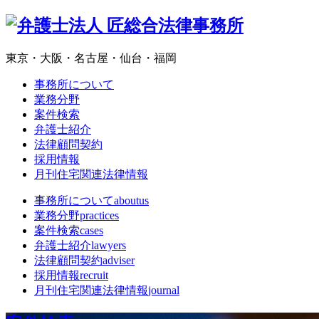
東京・大阪・名古屋・仙台・福岡
事務所について
業務分野
案件検索
弁護士紹介
法律顧問契約
採用情報
月刊住宅関連法律情報
事務所について
aboutus
業務分野
practices
案件検索
cases
弁護士紹介
lawyers
法律顧問契約
adviser
採用情報
recruit
月刊住宅関連法律情報
journal