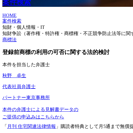
案件検索
HOME
案件検索
知財・個人情報・IT
知財争訟（著作権・特許権・商標権・不正競争防止法等に関
商標法
登録前商標の利用の可否に関する法的検討
本件を担当した弁護士
秋野 卓生
代表社員弁護士
パートナー
東京事務所
本件の弁護士による見解書データの
ご提供の申込みはこちらから
「
月刊 住宅関連法律情報
」購読者特典として月5通まで無償