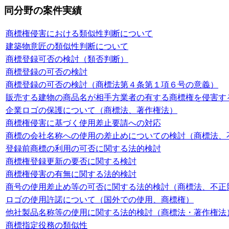
同分野の案件実績
商標権侵害における類似性判断について
建築物意匠の類似性判断について
商標登録可否の検討（類否判断）
商標登録の可否の検討
商標登録の可否の検討（商標法第４条第１項６号の意義）
販売する建物の商品名が相手方業者の有する商標権を侵害す
企業ロゴの保護について（商標法、著作権法）
商標権侵害に基づく使用差止要請への対応
商標の会社名称への使用の差止めについての検討（商標法、
登録前商標の利用の可否に関する法的検討
商標権登録更新の要否に関する検討
商標権侵害の有無に関する法的検討
商号の使用差止め等の可否に関する法的検討（商標法、不正
ロゴの使用許諾について（国外での使用、商標権）
他社製品名称等の使用に関する法的検討（商標法・著作権法
商標指定役務の類似性