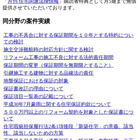
「
月刊 住宅関連法律情報
」購読者特典として月5通まで無償
提供させていただいております。
同分野の案件実績
工事の不具合に対する保証期間を１０年とする特約につい
ての検討
施主交渉難航時の対応方針に関する検討
リフォーム工事の施工不良に対する法的責任期間
保証期間の変更（保証期間を無期限とすること）
引継施工する建物に対する品確法の責任
地盤保証における保証の対象
保証書改訂の理由について
保証項目一覧表の記載について
平成30年7月豪雨に関する住宅保証約款について
５００万円以上のリフォーム契約を対象とした保証書につ
いて
住宅瑕疵担保履行法2条1項後段「新築住宅」の意義、該当
性、該当しないための方策