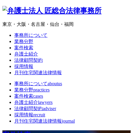
東京・大阪・名古屋・仙台・福岡
事務所について
業務分野
案件検索
弁護士紹介
法律顧問契約
採用情報
月刊住宅関連法律情報
事務所について
aboutus
業務分野
practices
案件検索
cases
弁護士紹介
lawyers
法律顧問契約
adviser
採用情報
recruit
月刊住宅関連法律情報
journal