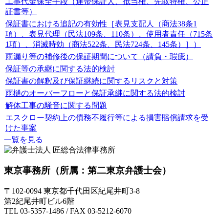
工事代金保全手段（連帯保証人、抵当権、先取特権、公正
証書等）
保証書における追記の有効性［表見支配人（商法38条1
項）、表見代理（民法109条、110条）、使用者責任（715条
1項）、消滅時効（商法522条、民法724条、145条）］）
雨漏り等の補修後の保証期間について（請負・瑕疵）
保証等の承継に関する法的検討
保証書の解釈及び保証継続に関するリスクと対策
雨樋のオーバーフローと保証承継に関する法的検討
解体工事の騒音に関する問題
エスクロー契約上の債務不履行等による損害賠償請求を受
けた事案
一覧を見る
東京事務所
（所属：第二東京弁護士会）
〒102-0094 東京都千代田区紀尾井町3-8
第2紀尾井町ビル6階
TEL 03-5357-1486 / FAX 03-5212-6070