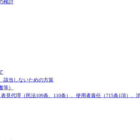
の検討
て
、該当しないための方策
書等）
代理（民法109条、110条）、使用者責任（715条1項）、消滅