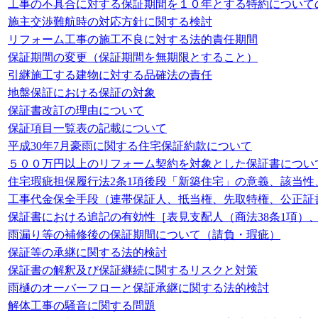
工事の不具合に対する保証期間を１０年とする特約について
施主交渉難航時の対応方針に関する検討
リフォーム工事の施工不良に対する法的責任期間
保証期間の変更（保証期間を無期限とすること）
引継施工する建物に対する品確法の責任
地盤保証における保証の対象
保証書改訂の理由について
保証項目一覧表の記載について
平成30年7月豪雨に関する住宅保証約款について
５００万円以上のリフォーム契約を対象とした保証書につい
住宅瑕疵担保履行法2条1項後段「新築住宅」の意義、該当性
工事代金保全手段（連帯保証人、抵当権、先取特権、公正証
保証書における追記の有効性［表見支配人（商法38条1項）、表見
雨漏り等の補修後の保証期間について（請負・瑕疵）
保証等の承継に関する法的検討
保証書の解釈及び保証継続に関するリスクと対策
雨樋のオーバーフローと保証承継に関する法的検討
解体工事の騒音に関する問題