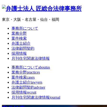
東京・大阪・名古屋・仙台・福岡
事務所について
業務分野
案件検索
弁護士紹介
法律顧問契約
採用情報
月刊住宅関連法律情報
事務所について
aboutus
業務分野
practices
案件検索
cases
弁護士紹介
lawyers
法律顧問契約
adviser
採用情報
recruit
月刊住宅関連法律情報
journal