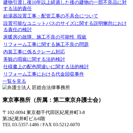
建物引渡し後10年以上経過した後の建物の一部不良品に対
する法的責任
給湯器設置工事・配管工事の不具合について
設置可能なユニットバスのサイズに関する説明懈怠におけ
る責任の検討
床暖房の故障、施工不良の可能性_瑕疵
リフォーム工事に関する施工不良の問題
内装工事に係るクレーム対応
美観の瑕疵に関する法的検討
仕様書上の配色間違いに関する法的検討
リフォーム工事における代金回収事件
一覧を見る
東京事務所
（所属：第二東京弁護士会）
〒102-0094 東京都千代田区紀尾井町3-8
第2紀尾井町ビル6階
TEL 03-5357-1486 / FAX 03-5212-6070