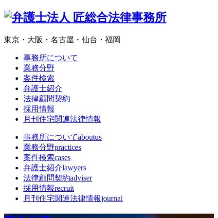
東京・大阪・名古屋・仙台・福岡
事務所について
業務分野
案件検索
弁護士紹介
法律顧問契約
採用情報
月刊住宅関連法律情報
事務所について
aboutus
業務分野
practices
案件検索
cases
弁護士紹介
lawyers
法律顧問契約
adviser
採用情報
recruit
月刊住宅関連法律情報
journal