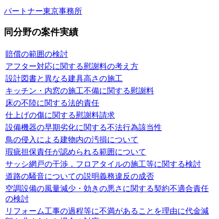
パートナー
東京事務所
同分野の案件実績
賠償の範囲の検討
アフター対応に関する慰謝料の考え方
設計図書と異なる建具高さの施工
キッチン・内窓の施工不備に関する慰謝料
床の不陸に関する法的責任
仕上げの傷に関する慰謝料請求
設備機器の早期劣化に関する不法行為該当性
鳥の侵入による建物内の汚損について
瑕疵担保責任が認められる範囲について
サッシ網戸の干渉，フロアタイルの施工等に関する検討
道路の騒音についての説明義務違反の成否
空調設備の風量減少・効きの悪さに関する契約不適合責任
の検討
リフォーム工事の過程等に不満があることを理由に代金減