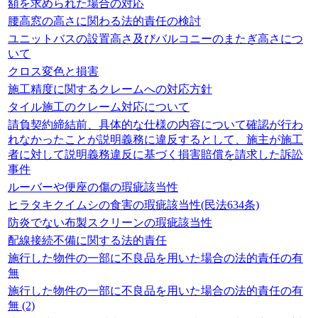
額を求められた場合の対応
腰高窓の高さに関わる法的責任の検討
ユニットバスの設置高さ及びバルコニーのまたぎ高さにつ
いて
クロス変色と損害
施工精度に関するクレームへの対応方針
タイル施工のクレーム対応について
請負契約締結前、具体的な仕様の内容について確認が行わ
れなかったことが説明義務に違反するとして、施主が施工
者に対して説明義務違反に基づく損害賠償を請求した訴訟
事件
ルーバーや便座の傷の瑕疵該当性
ヒラタキクイムシの食害の瑕疵該当性(民法634条)
防炎でない布製スクリーンの瑕疵該当性
配線接続不備に関する法的責任
施行した物件の一部に不良品を用いた場合の法的責任の有
無
施行した物件の一部に不良品を用いた場合の法的責任の有
無 (2)