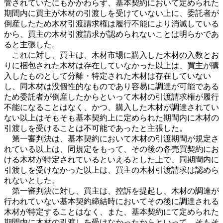
管されていたにもかかわらず、基本契約において定められた
期間内に買主が木材の引渡しを受けていない上に、委託者が
倒産したため木材引渡請求権は履行不能により消滅している
から、買主の木材引渡請求が認められないことは明らかであ
ると主張した。
これに対し、買主は、木材市場に購入した木材の入数とお
りに梱包された木材は存在していなかった以上は、買主が購
入したものとして分離・特定された木材は存在していない
し、同木材は没個性的なものであり容易に調達が可能である
ため委託者が倒産したからといって木材の引渡請求権が履行
不能になることはなく、かつ、購入した木材が調達されてい
ない以上はそもそも基本契約上に定められた期間内に木材の
引渡しを受けることは不可能であったと主張した。
第一審判決は、基本契約において木材の引渡期間が規定さ
れている以上は、同規定をもって、その後の各売買契約にお
ける木材が特定されているといえるとした上で、同期間内に
引渡しを受けなかった以上は、買主の木材引渡請求は認めら
れないとした。
第一審判決に対し、買主は、控訴を提起し、木材の調達が
行われていない基本契約締結時においてその後に調達される
木材が特定することはなく、また、基本契約にて定められた
期間内に木材の引渡しを受けなかったからといって、そもそ