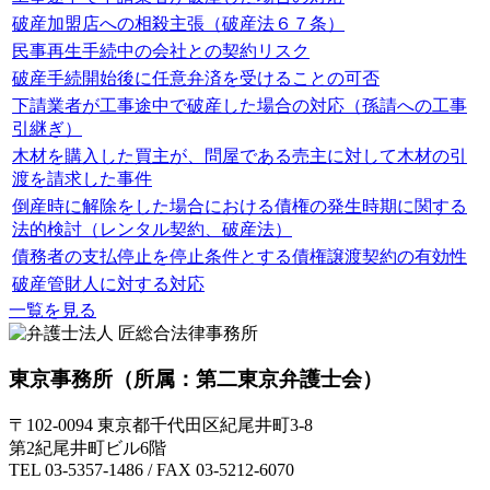
破産加盟店への相殺主張（破産法６７条）
民事再生手続中の会社との契約リスク
破産手続開始後に任意弁済を受けることの可否
下請業者が工事途中で破産した場合の対応（孫請への工事
引継ぎ）
木材を購入した買主が、問屋である売主に対して木材の引
渡を請求した事件
倒産時に解除をした場合における債権の発生時期に関する
法的検討（レンタル契約、破産法）
債務者の支払停止を停止条件とする債権譲渡契約の有効性
破産管財人に対する対応
一覧を見る
東京事務所
（所属：第二東京弁護士会）
〒102-0094 東京都千代田区紀尾井町3-8
第2紀尾井町ビル6階
TEL 03-5357-1486 / FAX 03-5212-6070