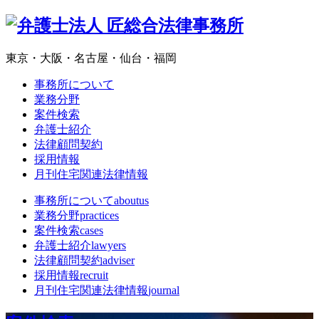
東京・大阪・名古屋・仙台・福岡
事務所について
業務分野
案件検索
弁護士紹介
法律顧問契約
採用情報
月刊住宅関連法律情報
事務所について
aboutus
業務分野
practices
案件検索
cases
弁護士紹介
lawyers
法律顧問契約
adviser
採用情報
recruit
月刊住宅関連法律情報
journal