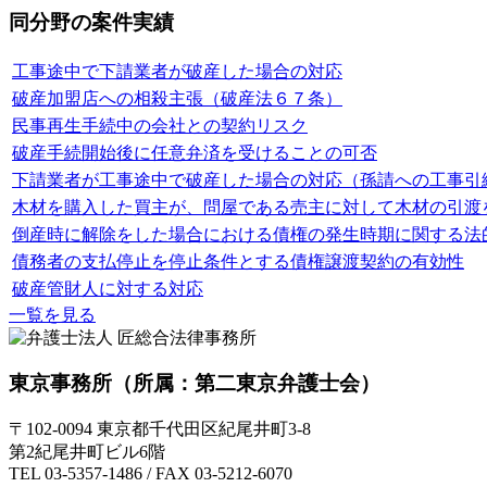
同分野の案件実績
工事途中で下請業者が破産した場合の対応
破産加盟店への相殺主張（破産法６７条）
民事再生手続中の会社との契約リスク
破産手続開始後に任意弁済を受けることの可否
下請業者が工事途中で破産した場合の対応（孫請への工事引
木材を購入した買主が、問屋である売主に対して木材の引渡
倒産時に解除をした場合における債権の発生時期に関する法
債務者の支払停止を停止条件とする債権譲渡契約の有効性
破産管財人に対する対応
一覧を見る
東京事務所
（所属：第二東京弁護士会）
〒102-0094 東京都千代田区紀尾井町3-8
第2紀尾井町ビル6階
TEL 03-5357-1486 / FAX 03-5212-6070