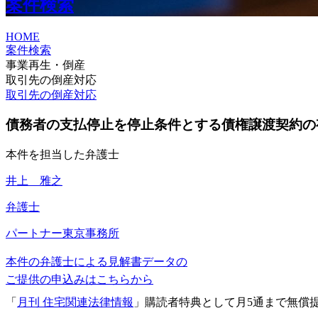
案件検索
HOME
案件検索
事業再生・倒産
取引先の倒産対応
取引先の倒産対応
債務者の支払停止を停止条件とする債権譲渡契約の
本件を担当した弁護士
井上 雅之
弁護士
パートナー
東京事務所
本件の弁護士による見解書データの
ご提供の申込みはこちらから
「
月刊 住宅関連法律情報
」購読者特典として月5通まで無償