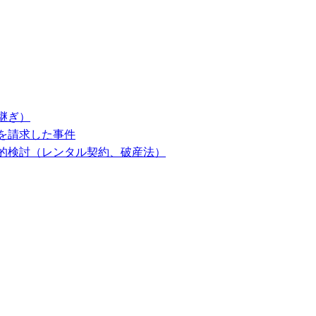
継ぎ）
を請求した事件
的検討（レンタル契約、破産法）