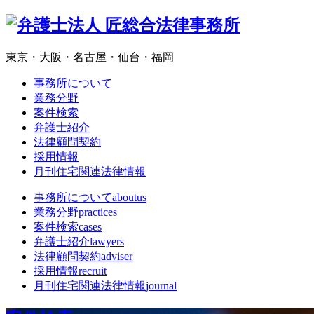
東京・大阪・名古屋・仙台・福岡
事務所について
業務分野
案件検索
弁護士紹介
法律顧問契約
採用情報
月刊住宅関連法律情報
事務所について
aboutus
業務分野
practices
案件検索
cases
弁護士紹介
lawyers
法律顧問契約
adviser
採用情報
recruit
月刊住宅関連法律情報
journal