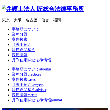
東京・大阪・名古屋・仙台・福岡
事務所について
業務分野
案件検索
弁護士紹介
法律顧問契約
採用情報
月刊住宅関連法律情報
事務所について
aboutus
業務分野
practices
案件検索
cases
弁護士紹介
lawyers
法律顧問契約
adviser
採用情報
recruit
月刊住宅関連法律情報
journal