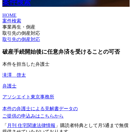
案件検索
HOME
案件検索
事業再生・倒産
取引先の倒産対応
取引先の倒産対応
破産手続開始後に任意弁済を受けることの可否
本件を担当した弁護士
滝澤 啓太
弁護士
アソシエイト
東京事務所
本件の弁護士による見解書データの
ご提供の申込みはこちらから
「
月刊 住宅関連法律情報
」購読者特典として月5通まで無償
提供させていただいております。