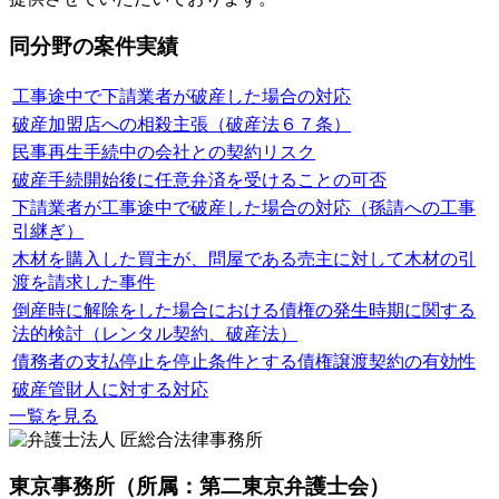
同分野の案件実績
工事途中で下請業者が破産した場合の対応
破産加盟店への相殺主張（破産法６７条）
民事再生手続中の会社との契約リスク
破産手続開始後に任意弁済を受けることの可否
下請業者が工事途中で破産した場合の対応（孫請への工事
引継ぎ）
木材を購入した買主が、問屋である売主に対して木材の引
渡を請求した事件
倒産時に解除をした場合における債権の発生時期に関する
法的検討（レンタル契約、破産法）
債務者の支払停止を停止条件とする債権譲渡契約の有効性
破産管財人に対する対応
一覧を見る
東京事務所
（所属：第二東京弁護士会）