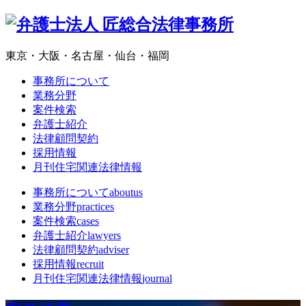
東京・大阪・名古屋・仙台・福岡
事務所について
業務分野
案件検索
弁護士紹介
法律顧問契約
採用情報
月刊住宅関連法律情報
事務所について
aboutus
業務分野
practices
案件検索
cases
弁護士紹介
lawyers
法律顧問契約
adviser
採用情報
recruit
月刊住宅関連法律情報
journal