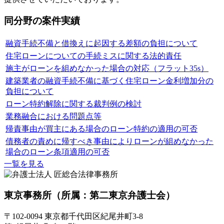
同分野の案件実績
融資手続不備と借換えに起因する差額の負担について
住宅ローンについての手続ミスに関する法的責任
施主がローンを組めなかった場合の対応（フラット35s）
建築業者の融資手続不備に基づく住宅ローン金利増加分の
負担について
ローン特約解除に関する裁判例の検討
業務融合における問題点等
帰責事由が買主にある場合のローン特約の適用の可否
債務者の責めに帰すべき事由によりローンが組めなかった
場合のローン条項適用の可否
一覧を見る
東京事務所
（所属：第二東京弁護士会）
〒102-0094 東京都千代田区紀尾井町3-8