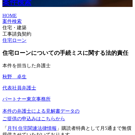
案件検索
HOME
案件検索
住宅・建築
工事請負契約
住宅ローン
住宅ローンについての手続ミスに関する法的責任
本件を担当した弁護士
秋野 卓生
代表社員弁護士
パートナー
東京事務所
本件の弁護士による見解書データの
ご提供の申込みはこちらから
「
月刊 住宅関連法律情報
」購読者特典として月5通まで無償
提供させていただいております。